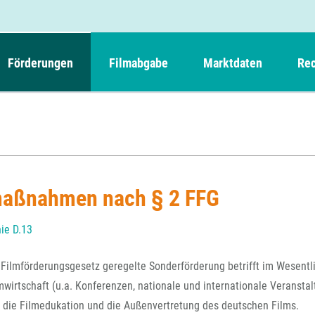
Förderungen
Filmabgabe
Marktdaten
Rec
Weitere Informationen
Beteiligungen, Kooperationen
Filmabgabe der Kinos
Filmf
Navigation
Einreich- und Sitzungstermine
Kurzfilmpreis Short Tiger
Filmabgabe von Videoprogrammanbietern 
Richt
überspringen
Webinare
German Films und Vision Kino
Filmabgabe von Fernsehveranstaltern
Richt
Förderergebnisse
Der besondere Kinderfilm
aßnahmen nach § 2 FFG
Filmstarts
Kindertiger
DFFF-
Nachhaltigkeit
FFA International
GMPF-
nie D.13
Erlösabrechnung
Exportbeitrag
Teil
 Filmförderungsgesetz geregelte Sonderförderung betrifft im Wesentl
Sperrfristen und Verkürzungsmöglichkeiten
mwirtschaft (u.a. Konferenzen, nationale und internationale Veranst
Rege
 die Filmedukation und die Außenvertretung des deutschen Films.