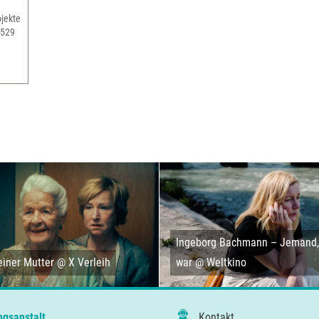
jekte
-529
Ingeborg Bachmann – Jemand, 
iner Mutter @ X Verleih
war @ Weltkino
ngsanstalt
Kontakt