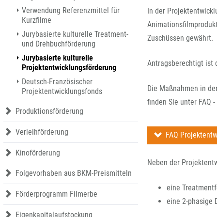
Produktionsförderung
Verwendung Referenzmittel für
In der Projektentwick
Verleihförderung
Kurzfilme
Animationsfilmprodukt
Kinoförderung
Jurybasierte kulturelle Treatment-
Zuschüssen gewährt.
und Drehbuchförderung
Folgevorhaben aus BKM-Preismitteln
Jurybasierte kulturelle
Förderprogramm Filmerbe
Antragsberechtigt ist
Projektentwicklungsförderung
Eigenkapitalaufstockung
Deutsch-Französischer
Sonderförderungen nach § 2 FFG
Die Maßnahmen in der 
Projektentwicklungsfonds
finden Sie unter FAQ 
Produktionsförderung
Verleihförderung
FAQ Projektentw
Kinoförderung
Neben der Projektentw
Folgevorhaben aus BKM-Preismitteln
eine Treatmentf
Förderprogramm Filmerbe
eine 2-phasige 
Eigenkapitalaufstockung