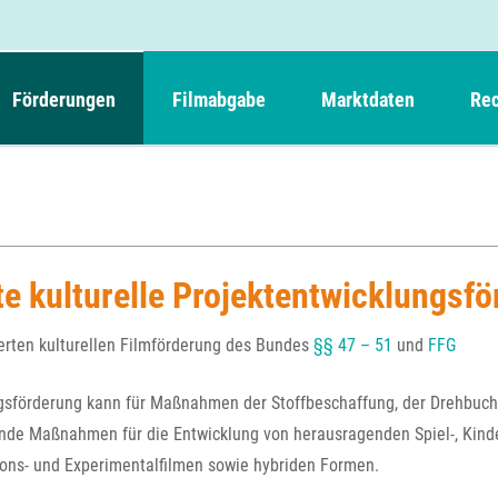
Förderungen
Filmabgabe
Marktdaten
Rec
Weitere Informationen
Beteiligungen, Kooperationen
Filmabgabe der Kinos
Filmf
Navigation
Einreich- und Sitzungstermine
Kurzfilmpreis Short Tiger
Filmabgabe von Videoprogrammanbietern 
Richt
überspringen
Webinare
German Films und Vision Kino
Filmabgabe von Fernsehveranstaltern
Richt
Förderergebnisse
Der besondere Kinderfilm
te kulturelle Projektentwicklungsf
Filmstarts
Kindertiger
DFFF-
Nachhaltigkeit
FFA International
ierten kulturellen Filmförderung des Bundes
§§ 47 – 51
und
FFG
GMPF-
Erlösabrechnung
Exportbeitrag
ngsförderung kann für Maßnahmen der Stoffbeschaffung, der Drehbuc
Teil
Sperrfristen und Verkürzungsmöglichkeiten
nde Maßnahmen für die Entwicklung von herausragenden Spiel-, Kind
Rege
ions- und Experimentalfilmen sowie hybriden Formen.