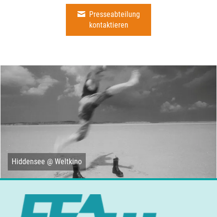
Presseabteilung
kontaktieren
Hiddensee @ Weltkino