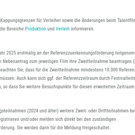
FFG-A
.
 Kappungsgrenzen für Verleiher sowie die Änderungen beim Talentfi
 die Bereiche
Produktion
und
Verleih
informieren.
m Jahr 2025 erstmalig an der Referenzzuerkennungsförderung teilgen
n Nebenantrag zum jeweiligen Film ihre Zweitteilnahme beantragen (
 beachten Sie, dass für die Zweitteilnahme mindestens 10.000 Refere
üssen. Auch kann sich ggf. der Referenzzeitraum durch Festivaltei
n, so dass Sie weitere Besuchspunkte für diesen erweiterten Zeitraum
ngsteilnahmen (2024 und älter) weitere Zweit- oder Drittteilnahmen b
egistrieren und/oder melden sich direkt bei den zuständigen
derung. Sie werden dann für die Meldung freigeschaltet.