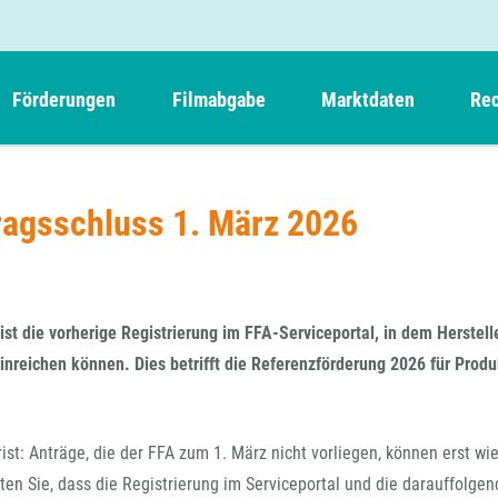
Förderungen
Filmabgabe
Marktdaten
Rec
Weitere Informationen
Beteiligungen, Kooperationen
Filmabgabe der Kinos
Filmf
Navigation
Einreich- und Sitzungstermine
Kurzfilmpreis Short Tiger
ragsschluss 1. März 2026
Filmabgabe von Videoprogrammanbietern 
Richt
überspringen
Webinare
German Films und Vision Kino
Filmabgabe von Fernsehveranstaltern
Richt
Förderergebnisse
Der besondere Kinderfilm
Filmstarts
Kindertiger
DFFF-
st die vorherige Registrierung im FFA-Serviceportal, in dem Herstell
Nachhaltigkeit
FFA International
GMPF-
inreichen können. Dies betrifft die Referenzförderung 2026 für Prod
Erlösabrechnung
Exportbeitrag
Teil
Sperrfristen und Verkürzungsmöglichkeiten
Rege
ist: Anträge, die der FFA zum 1. März nicht vorliegen, können erst wi
ten Sie, dass die Registrierung im Serviceportal und die darauffolgen