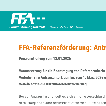
Förderbereiche
Über uns
Entwicklungsförderung
FFA 2025
FFA-Referenzförderung: Ant
Produktionsförderung
Die FFA in Kürze
Verleihförderung
Gremien
Pressemitteilung vom 13.01.2026
Kinoförderung
Stellenangebote
Voraussetzung für die Beantragung von Referenzmitteln i
Folgevorhaben aus BKM-Preismitteln
Referendariat
Twitter
Mail
Verleiher ihre Antragsunterlagen bis zum 1. März 2026 e
Förderprogramm Filmerbe
Vergabebekanntmachung
Verleih sowie die Kurzfilmreferenzförderung.
Eigenkapitalaufstockung
Sonderförderungen nach § 2 FFG
Bei der Antragsfrist handelt es sich um eine Ausschlussfr
darauffolgenden Jahr berücksichtigt werden. Bitte beach