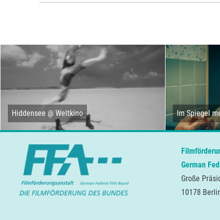
Hiddensee @ Weltkino
Im Spiegel me
Filmförderu
German Fede
Große Präsi
10178 Berli