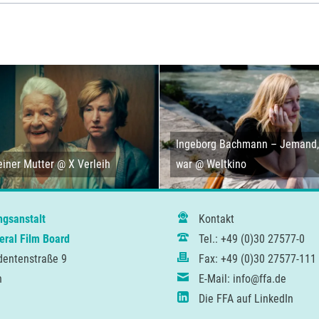
Ingeborg Bachmann – Jemand, 
iner Mutter @ X Verleih
war @ Weltkino
ngsanstalt
Kontakt
ral Film Board
Tel.: +49 (0)30 27577-0
dentenstraße 9
Fax: +49 (0)30 27577-111
n
E-Mail: info@ffa.de
Die FFA auf LinkedIn