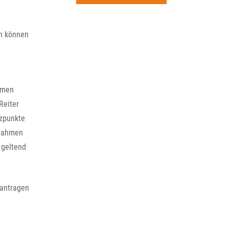
rchiv
lm können
ommen
Reiter
nzpunkte
lnahmen
 geltend
eantragen