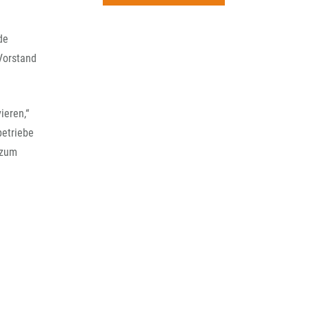
rchiv
de
-Vorstand
ieren,“
betriebe
 zum