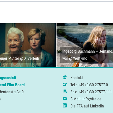
Ingeborg Bachmann – Jemand, 
iner Mutter @ X Verleih
war @ Weltkino
ngsanstalt
Kontakt
ral Film Board
Tel.: +49 (0)30 27577-0
dentenstraße 9
Fax: +49 (0)30 27577-111
n
E-Mail: info@ffa.de
Die FFA auf LinkedIn