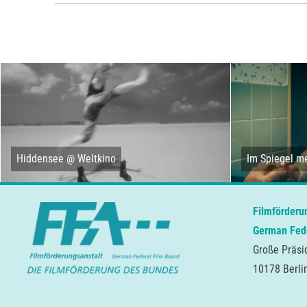
Hiddensee @ Weltkino
Im Spiegel me
Filmförderu
German Fede
Große Präsi
10178 Berli