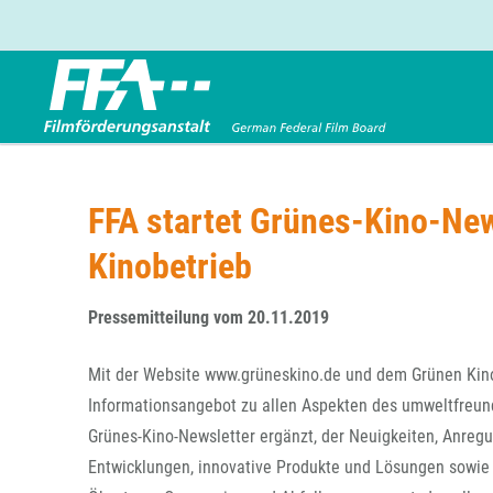
Förderbereiche
Über uns
Entwicklungsförderung
FFA 2025
FFA startet Grünes-Kino-New
Produktionsförderung
Die FFA in Kürze
Kinobetrieb
Verleihförderung
Gremien
Kinoförderung
Stellenangebote
Pressemitteilung vom 20.11.2019
Folgevorhaben aus BKM-Preismitteln
Referendariat
Twitter
Mail
Förderprogramm Filmerbe
Vergabebekanntmachung
Mit der Website www.grüneskino.de und dem Grünen Kinoh
Eigenkapitalaufstockung
Informationsangebot zu allen Aspekten des umweltfreund
Sonderförderungen nach § 2 FFG
Grünes-Kino-Newsletter ergänzt, der Neuigkeiten, Anregun
Entwicklungen, innovative Produkte und Lösungen sowie