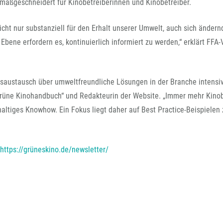
FFG-A
maßgeschneidert für Kinobetreiberinnen und Kinobetreiber.
cht nur substanziell für den Erhalt unserer Umwelt, auch sich ändern
bene erfordern es, kontinuierlich informiert zu werden,“ erklärt FFA
gsaustausch über umweltfreundliche Lösungen in der Branche intensiv
s Grüne Kinohandbuch“ und Redakteurin der Website. „Immer mehr Kino
altiges Knowhow. Ein Fokus liegt daher auf Best Practice-Beispielen
https://grüneskino.de/newsletter/