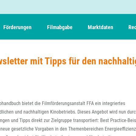
Förderungen
Filmabgabe
Marktdaten
Rec
Weitere Informationen
Beteiligungen, Kooperationen
Filmabgabe der Kinos
Filmf
Navigation
Einreich- und Sitzungstermine
Kurzfilmpreis Short Tiger
sletter mit Tipps für den nachhalt
Filmabgabe von Videoprogrammanbietern 
Richt
überspringen
Webinare
German Films und Vision Kino
Filmabgabe von Fernsehveranstaltern
Richt
Förderergebnisse
Der besondere Kinderfilm
Filmstarts
Kindertiger
DFFF-
Nachhaltigkeit
FFA International
GMPF-
Erlösabrechnung
andbuch bietet die Filmförderungsanstalt FFA ein integriertes
Exportbeitrag
Teil
lichen und nachhaltigen Kinobetriebs. Dieses Angebot wird nun dur
Sperrfristen und Verkürzungsmöglichkeiten
gen und Tipps direkt zur Zielgruppe transportiert: Best Practice-Beis
Rege
 neue gesetzliche Vorgaben in den Themenbereichen Energieeffizienz