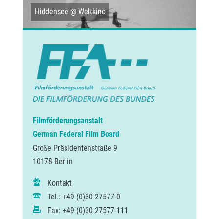
Hiddensee @ Weltkino
Im 
Filmförderungsanstalt
German Federal Film Board
Große Präsidentenstraße 9
10178 Berlin
Kontakt
Tel.: +49 (0)30 27577-0
Fax: +49 (0)30 27577-111