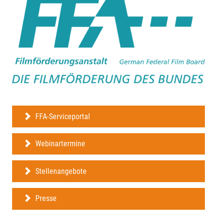
FFA-Serviceportal
Webinartermine
Stellenangebote
Presse