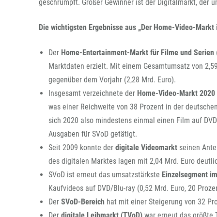
geschrumpft. Großer Gewinner ist der Digitalmarkt, der 
Die wichtigsten Ergebnisse aus „Der Home-Video-Markt 
Der
Home-Entertainment-Markt für Filme und Serien
Marktdaten erzielt. Mit einem Gesamtumsatz von 2,59
gegenüber dem Vorjahr (2,28 Mrd. Euro).
Insgesamt verzeichnete der
Home-Video-Markt 2020
was einer Reichweite von 38 Prozent in der deutsche
sich 2020 also mindestens einmal einen Film auf DVD/
Ausgaben für SVoD getätigt.
Seit 2009 konnte der
digitale Videomarkt
seinen Ante
des digitalen Marktes lagen mit 2,04 Mrd. Euro deutl
SVoD ist erneut das umsatzstärkste
Einzelsegment i
Kaufvideos auf DVD/Blu-ray (0,52 Mrd. Euro, 20 Prozen
Der
SVoD-Bereich
hat mit einer Steigerung von 32 Pro
Der
digitale Leihmarkt (TVoD)
war erneut das größte 