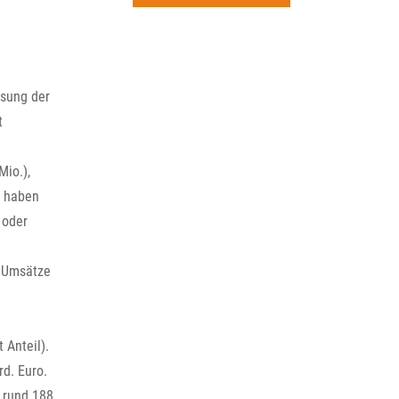
rchiv
ssung der
t
Mio.),
n haben
 oder
e Umsätze
 Anteil).
rd. Euro.
 rund 188