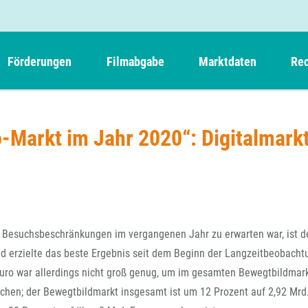
Förderungen
Filmabgabe
Marktdaten
Rec
Weitere Informationen
Beteiligungen, Kooperationen
Filmabgabe der Kinos
Filmf
Navigation
Einreich- und Sitzungstermine
Kurzfilmpreis Short Tiger
-Markt im Jahr 2020“: Digitalmark
Filmabgabe von Videoprogrammanbietern 
Richt
überspringen
Webinare
German Films und Vision Kino
Filmabgabe von Fernsehveranstaltern
Richt
Förderergebnisse
Der besondere Kinderfilm
Filmstarts
Kindertiger
DFFF-
Nachhaltigkeit
FFA International
GMPF-
Erlösabrechnung
Besuchsbeschränkungen im vergangenen Jahr zu erwarten war, ist d
Exportbeitrag
Teil
d erzielte das beste Ergebnis seit dem Beginn der Langzeitbeobacht
Sperrfristen und Verkürzungsmöglichkeiten
uro war allerdings nicht groß genug, um im gesamten Bewegtbildmar
Rege
hen; der Bewegtbildmarkt insgesamt ist um 12 Prozent auf 2,92 Mrd