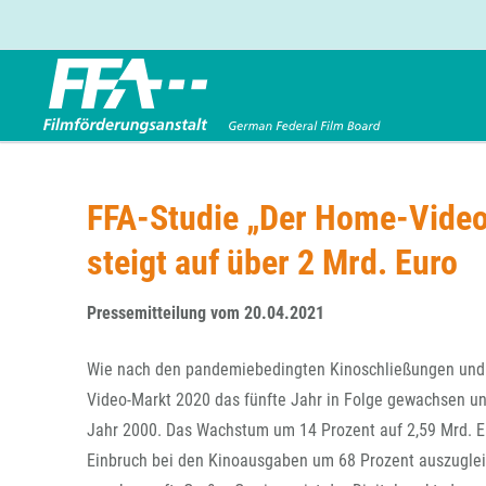
Förderbereiche
Über uns
Entwicklungsförderung
FFA 2025
FFA-Studie „Der Home-Video
Produktionsförderung
Die FFA in Kürze
steigt auf über 2 Mrd. Euro
Verleihförderung
Gremien
Kinoförderung
Stellenangebote
Pressemitteilung vom 20.04.2021
Folgevorhaben aus BKM-Preismitteln
Referendariat
Twitter
Mail
Förderprogramm Filmerbe
Vergabebekanntmachung
Wie nach den pandemiebedingten Kinoschließungen und 
Eigenkapitalaufstockung
Video-Markt 2020 das fünfte Jahr in Folge gewachsen un
Sonderförderungen nach § 2 FFG
Jahr 2000. Das Wachstum um 14 Prozent auf 2,59 Mrd. E
Einbruch bei den Kinoausgaben um 68 Prozent auszugleic