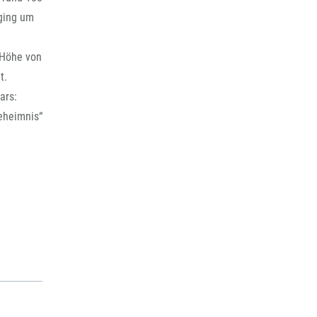
 ging um
 Höhe von
t.
ars:
Geheimnis“