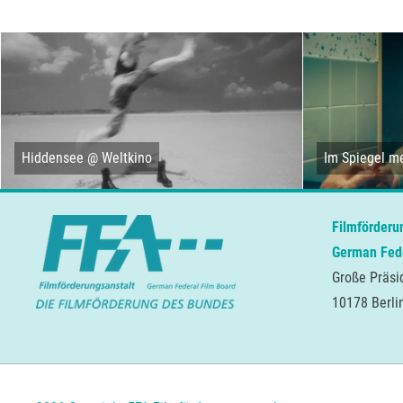
Hiddensee @ Weltkino
Im Spiegel me
Filmförderu
German Fede
Große Präsi
10178 Berli