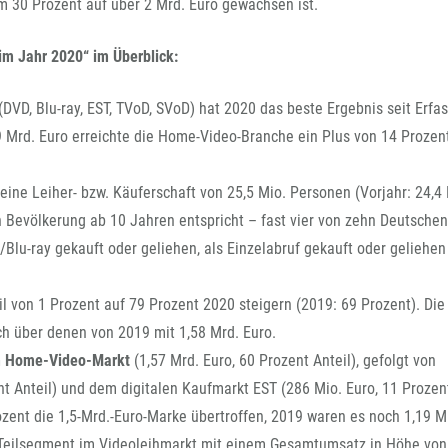
FFG-A
um 30 Prozent auf über 2 Mrd. Euro gewachsen ist.
im Jahr 2020“ im Überblick:
(DVD, Blu-ray, EST, TVoD, SVoD) hat 2020 das beste Ergebnis seit Erfa
 Mrd. Euro erreichte die Home-Video-Branche ein Plus von 14 Prozen
eine Leiher- bzw. Käuferschaft von 25,5 Mio. Personen (Vorjahr: 24,4 
n Bevölkerung ab 10 Jahren entspricht – fast vier von zehn Deutsche
Blu-ray gekauft oder geliehen, als Einzelabruf gekauft oder geliehen
il von 1 Prozent auf 79 Prozent 2020 steigern (2019: 69 Prozent). Di
ich über denen von 2019 mit 1,58 Mrd. Euro.
m Home-Video-Markt
(1,57 Mrd. Euro, 60 Prozent Anteil), gefolgt von
t Anteil) und dem digitalen Kaufmarkt EST (286 Mio. Euro, 11 Prozent
zent die 1,5-Mrd.-Euro-Marke übertroffen, 2019 waren es noch 1,19 M
Teilsegment im Videoleihmarkt mit einem Gesamtumsatz in Höhe von