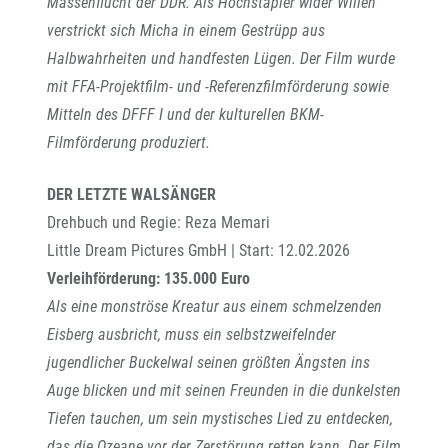
Massenflucht der DDR. Als Hochstapler wider Willen
verstrickt sich Micha in einem Gestrüpp aus
Halbwahrheiten und handfesten Lügen. Der Film wurde
mit FFA-Projektfilm- und -Referenzfilmförderung sowie
Mitteln des DFFF I und der kulturellen BKM-
Filmförderung produziert.
DER LETZTE WALSÄNGER
Drehbuch und Regie: Reza Memari
Little Dream Pictures GmbH | Start: 12.02.2026
Verleihförderung: 135.000 Euro
Als eine monströse Kreatur aus einem schmelzenden
Eisberg ausbricht, muss ein selbstzweifelnder
jugendlicher Buckelwal seinen größten Ängsten ins
Auge blicken und mit seinen Freunden in die dunkelsten
Tiefen tauchen, um sein mystisches Lied zu entdecken,
das die Ozeane vor der Zerstörung retten kann. Der Film