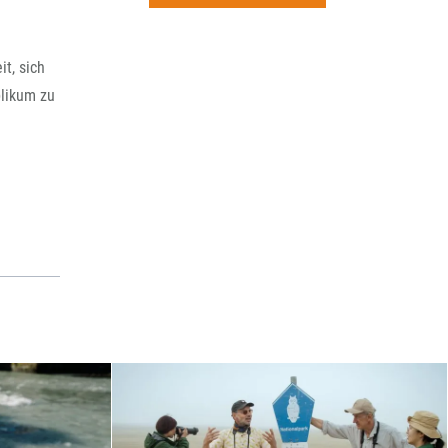
rchiv
t, sich
blikum zu