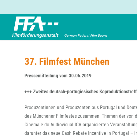
Förderbereiche
Über uns
Entwicklungsförderung
FFA 2025
37. Filmfest München
Produktionsförderung
Die FFA in Kürze
Verleihförderung
Gremien
Pressemitteilung vom 30.06.2019
Kinoförderung
Stellenangebote
+++ Zweites deutsch-portugiesisches Koproduktionstref
Folgevorhaben aus BKM-Preismitteln
Referendariat
Twitter
Mail
Förderprogramm Filmerbe
Vergabebekanntmachung
Produzentinnen und Produzenten aus Portugal und Deut
Eigenkapitalaufstockung
des Münchener Filmfestes zusammen. Themen der von der
Sonderförderungen nach § 2 FFG
Cinema e do Audiovisual ICA organisierten Veranstaltung
darunter das neue Cash Rebate Incentive in Portugal –