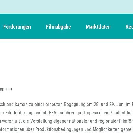
Förderungen
Filmabgabe
Marktdaten
Rec
Weitere Informationen
Beteiligungen, Kooperationen
Filmabgabe der Kinos
Filmf
Navigation
Einreich- und Sitzungstermine
Kurzfilmpreis Short Tiger
Filmabgabe von Videoprogrammanbietern 
Richt
überspringen
Webinare
German Films und Vision Kino
Filmabgabe von Fernsehveranstaltern
Richt
Förderergebnisse
Der besondere Kinderfilm
Filmstarts
Kindertiger
DFFF-
fen +++
Nachhaltigkeit
FFA International
GMPF-
Erlösabrechnung
schland kamen zu einer erneuten Begegnung am 28. und 29. Juni im
Exportbeitrag
Teil
 Filmförderungsanstalt FFA und ihrem portugiesischen Pendant Inst
Sperrfristen und Verkürzungsmöglichkeiten
Rege
 waren u.a. die Vorstellung eigener nationaler und regionaler Filmfö
 Informationen über Produktionsbedingungen und Möglichkeiten geme