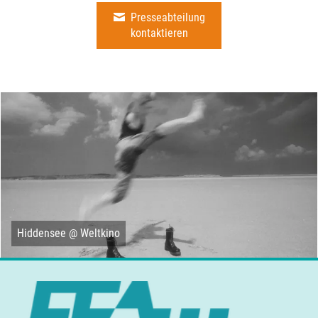
Presseabteilung
kontaktieren
Hiddensee @ Weltkino