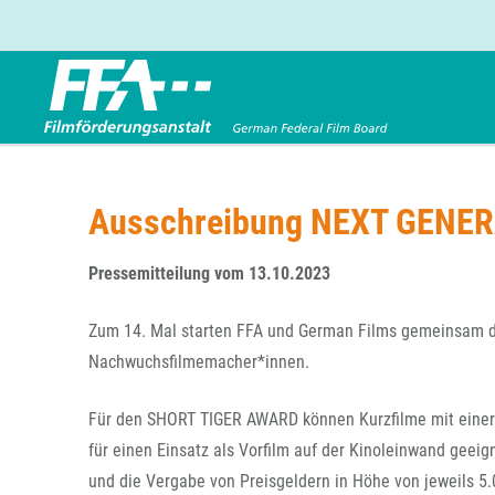
Förderbereiche
Über uns
Entwicklungsförderung
FFA 2025
Ausschreibung NEXT GENER
Produktionsförderung
Die FFA in Kürze
Verleihförderung
Gremien
Pressemitteilung vom 13.10.2023
Kinoförderung
Stellenangebote
Zum 14. Mal starten FFA und German Films gemeinsam di
Folgevorhaben aus BKM-Preismitteln
Referendariat
Twitter
Mail
Nachwuchsfilmemacher*innen.
Förderprogramm Filmerbe
Vergabebekanntmachung
Eigenkapitalaufstockung
Für den SHORT TIGER AWARD können Kurzfilme mit einer 
Sonderförderungen nach § 2 FFG
für einen Einsatz als Vorfilm auf der Kinoleinwand geeign
und die Vergabe von Preisgeldern in Höhe von jeweils 5