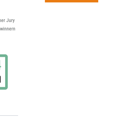
rchiv
er Jury
ewinnern