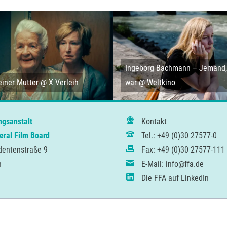
Ingeborg Bachmann – Jemand, 
iner Mutter @ X Verleih
war @ Weltkino
ngsanstalt
Kontakt
ral Film Board
Tel.: +49 (0)30 27577-0
dentenstraße 9
Fax: +49 (0)30 27577-111
n
E-Mail: info@ffa.de
Die FFA auf LinkedIn