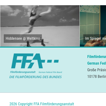
Hiddensee @ Weltkino
Im Spiegel me
Filmförderu
German Fede
Große Präsi
10178 Berli
2026 Copyright FFA Filmförderungsanstalt