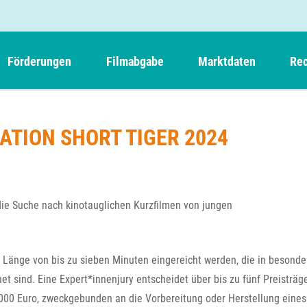
Förderungen
Filmabgabe
Marktdaten
Rec
Weitere Informationen
Beteiligungen, Kooperationen
Filmabgabe der Kinos
Filmf
Navigation
Einreich- und Sitzungstermine
Kurzfilmpreis Short Tiger
ATION SHORT TIGER 2024
Filmabgabe von Videoprogrammanbietern 
Richt
überspringen
Webinare
German Films und Vision Kino
Filmabgabe von Fernsehveranstaltern
Richt
Förderergebnisse
Der besondere Kinderfilm
Filmstarts
Kindertiger
DFFF-
e Suche nach kinotauglichen Kurzfilmen von jungen
Nachhaltigkeit
FFA International
GMPF-
Erlösabrechnung
Exportbeitrag
Teil
Länge von bis zu sieben Minuten eingereicht werden, die in besonde
Sperrfristen und Verkürzungsmöglichkeiten
Rege
et sind. Eine Expert*innenjury entscheidet über bis zu fünf Preisträg
.000 Euro, zweckgebunden an die Vorbereitung oder Herstellung eine