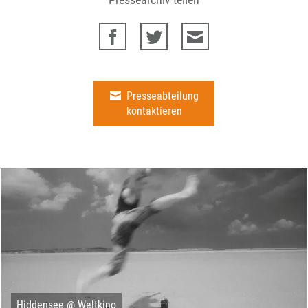
Presseabteilung
kontaktieren
Hiddensee @ Weltkino