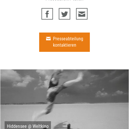
Presseabteilung
kontaktieren
Hiddensee @ Weltkino