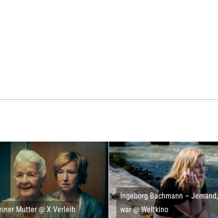
Ingeborg Bachmann – Jemand, 
iner Mutter @ X Verleih
war @ Weltkino