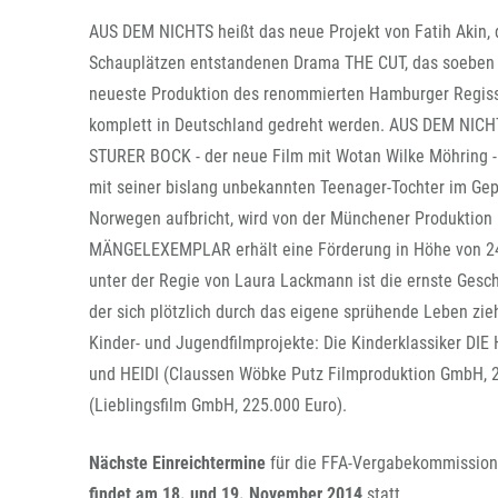
AUS DEM NICHTS heißt das neue Projekt von Fatih Akin, 
Schauplätzen entstandenen Drama THE CUT, das soeben be
neueste Produktion des renommierten Hamburger Regisse
komplett in Deutschland gedreht werden. AUS DEM NICHT
STURER BOCK - der neue Film mit Wotan Wilke Möhring - 
mit seiner bislang unbekannten Teenager-Tochter im Ge
Norwegen aufbricht, wird von der Münchener Produktion D
MÄNGELEXEMPLAR erhält eine Förderung in Höhe von 242
unter der Regie von Laura Lackmann ist die ernste Gesc
der sich plötzlich durch das eigene sprühende Leben zi
Kinder- und Jugendfilmprojekte: Die Kinderklassiker D
und HEIDI (Claussen Wöbke Putz Filmproduktion GmbH,
(Lieblingsfilm GmbH, 225.000 Euro).
Nächste Einreichtermine
für die FFA-Vergabekommission
findet am 18. und 19. November 2014
statt.