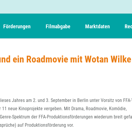
Förderungen
Filmabgabe
Marktdaten
Rec
Weitere Informationen
Beteiligungen, Kooperationen
Filmabgabe der Kinos
Filmf
Navigation
Einreich- und Sitzungstermine
Kurzfilmpreis Short Tiger
und ein Roadmovie mit Wotan Wilke
Filmabgabe von Videoprogrammanbietern 
Richt
überspringen
Webinare
German Films und Vision Kino
Filmabgabe von Fernsehveranstaltern
Richt
Förderergebnisse
Der besondere Kinderfilm
Filmstarts
Kindertiger
DFFF-
Nachhaltigkeit
FFA International
GMPF-
Erlösabrechnung
dieses Jahres am 2. und 3. September in Berlin unter Vorsitz von FFA
Exportbeitrag
Teil
ür 11 neue Kinoprojekte vergeben. Mit Drama, Roadmovie, Komödie,
Sperrfristen und Verkürzungsmöglichkeiten
s Genre-Spektrum der FFA-Produktionsförderungen wiederum breit gefa
Rege
sprüche) auf Produktionsförderung vor.