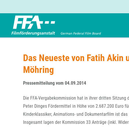
Förderbereiche
Über uns
Entwicklungsförderung
FFA 2025
Das Neueste von Fatih Akin 
Produktionsförderung
Die FFA in Kürze
Möhring
Verleihförderung
Gremien
Kinoförderung
Stellenangebote
Pressemitteilung vom 04.09.2014
Folgevorhaben aus BKM-Preismitteln
Referendariat
Twitter
Mail
Förderprogramm Filmerbe
Vergabebekanntmachung
Die FFA-Vergabekommission hat in ihrer dritten Sitzung 
Eigenkapitalaufstockung
Peter Dinges Fördermittel in Höhe von 2.687.200 Euro f
Sonderförderungen nach § 2 FFG
Kinderklassiker, Animations- und Dokumentarfilm ist da
Insgesamt lagen der Kommission 33 Anträge (inkl. Wider