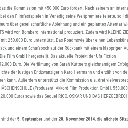
FFG-A
das die Kommission mit 450.000 Euro fördert. Nach seinem an intern
i den Filmfestspielen in Venedig seine Weltpremiere feierte, soll d
urs über gesellschaftliche Ablehnung und ein geplantes Attentat wi
S wird von Bombero International produziert. Zudem wird KLEINE ZI
mit 250.000 Euro unterstützt. Das Roadmovie über einen Lebenskünst
päck und einem Schafsbock auf der Rückbank mit einem klapprigen A
ie Film GmbH hergestellt. Das aktuelle Projekt der Ufa Fiction
.000 Euro. Die Verfilmung von Sarah Kuttners gleichnamigem Erfol
hichte der lustigen Endzwanzigerin Karo Herrmann und erzählt von de
ehen kann. Außerdem unterstützt die Kommission u.a. drei vielverspr
IE HÄSCHENSCHULE (Produzent: Akkord Film Produktion GmbH, 550.000
 220.000 Euro) sowie das Sequel RICO, OSKAR UND DAS HERZGEBREC
 sind der
5. September
und der
28. November 2014
, die
nächste Sitz