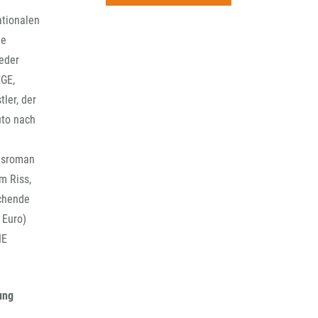
rchiv
ationalen
ie
eder
EGE,
ler, der
uto nach
gsroman
m Riss,
echende
 Euro)
HE
ung