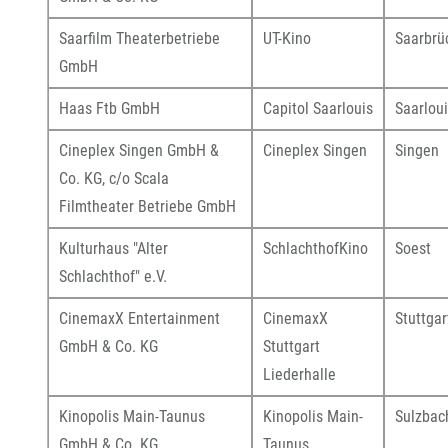
Saarfilm Theaterbetriebe
UT-Kino
Saarbrü
GmbH
Haas Ftb GmbH
Capitol Saarlouis
Saarlou
Cineplex Singen GmbH &
Cineplex Singen
Singen
Co. KG, c/o Scala
Filmtheater Betriebe GmbH
Kulturhaus "Alter
SchlachthofKino
Soest
Schlachthof" e.V.
CinemaxX Entertainment
CinemaxX
Stuttgar
GmbH & Co. KG
Stuttgart
Liederhalle
Kinopolis Main-Taunus
Kinopolis Main-
Sulzbac
GmbH & Co. KG
Taunus