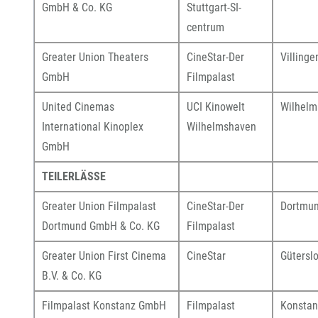
GmbH & Co. KG
Stuttgart-SI-
centrum
Greater Union Theaters
CineStar-Der
Villinge
GmbH
Filmpalast
United Cinemas
UCI Kinowelt
Wilhelm
International Kinoplex
Wilhelmshaven
GmbH
TEILERLÄSSE
Greater Union Filmpalast
CineStar-Der
Dortmu
Dortmund GmbH & Co. KG
Filmpalast
Greater Union First Cinema
CineStar
Gütersl
B.V. & Co. KG
Filmpalast Konstanz GmbH
Filmpalast
Konstan