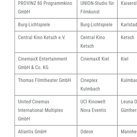
PROVINZ 80 Programmkino
UNION-Studio für
Kaisers
GmbH
Filmkunst
Burg-Lichtspiele
Burg-Lichtspiele
Karlstad
Central Kino Ketsch e.V.
Central Kino
Ketsch
Ketsch
CinemaxX Entertainment
CinemaxX Kiel
Kiel
GmbH & Co. KG
Thomas Filmtheater GmbH
Cineplex
Kulmba
Kulmbach
United Cinemas
UCI Kinowelt
Leuna 
International Multiplex
Nova Eventis
Günther
GmbH
Atlantis GmbH
Odeon
Mannhe