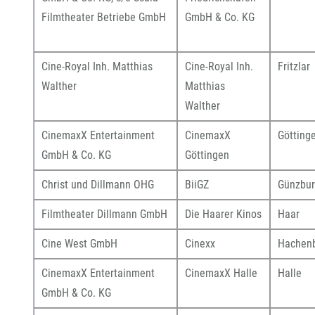
Filmtheater Betriebe GmbH
GmbH & Co. KG
Cine-Royal Inh. Matthias
Cine-Royal Inh.
Fritzlar
Walther
Matthias
Walther
CinemaxX Entertainment
CinemaxX
Götting
GmbH & Co. KG
Göttingen
Christ und Dillmann OHG
BiiGZ
Günzbu
Filmtheater Dillmann GmbH
Die Haarer Kinos
Haar
Cine West GmbH
Cinexx
Hachen
CinemaxX Entertainment
CinemaxX Halle
Halle
GmbH & Co. KG