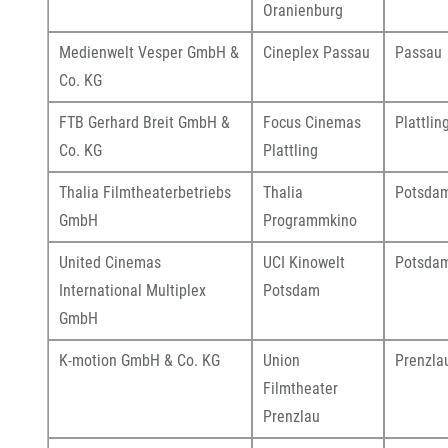
Oranienburg
Medienwelt Vesper GmbH &
Cineplex Passau
Passau
Co. KG
FTB Gerhard Breit GmbH &
Focus Cinemas
Plattlin
Co. KG
Plattling
Thalia Filmtheaterbetriebs
Thalia
Potsda
GmbH
Programmkino
United Cinemas
UCI Kinowelt
Potsda
International Multiplex
Potsdam
GmbH
K-motion GmbH & Co. KG
Union
Prenzla
Filmtheater
Prenzlau