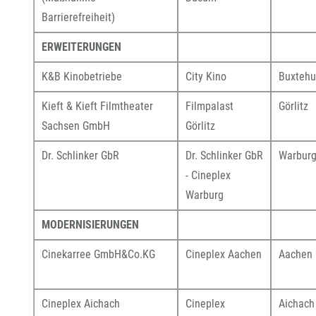
Barrierefreiheit)
ERWEITERUNGEN
K&B Kinobetriebe
City Kino
Buxteh
Kieft & Kieft Filmtheater
Filmpalast
Görlitz
Sachsen GmbH
Görlitz
Dr. Schlinker GbR
Dr. Schlinker GbR
Warbur
- Cineplex
Warburg
MODERNISIERUNGEN
Cinekarree GmbH&Co.KG
Cineplex Aachen
Aachen
Cineplex Aichach
Cineplex
Aichach