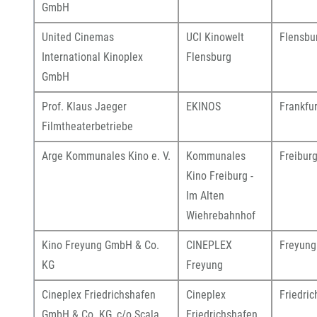
GmbH
United Cinemas
UCI Kinowelt
Flensbu
International Kinoplex
Flensburg
GmbH
Prof. Klaus Jaeger
EKINOS
Frankfur
Filmtheaterbetriebe
Arge Kommunales Kino e. V.
Kommunales
Freibur
Kino Freiburg -
Im Alten
Wiehrebahnhof
Kino Freyung GmbH & Co.
CINEPLEX
Freyung
KG
Freyung
Cineplex Friedrichshafen
Cineplex
Friedri
GmbH & Co. KG, c/o Scala
Friedrichshafen