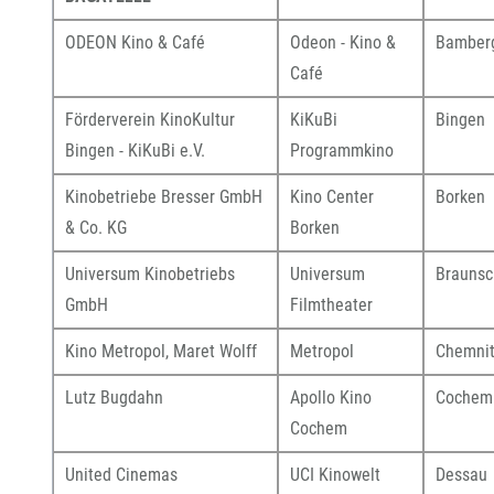
ODEON Kino & Café
Odeon - Kino &
Bamber
Café
Förderverein KinoKultur
KiKuBi
Bingen
Bingen - KiKuBi e.V.
Programmkino
Kinobetriebe Bresser GmbH
Kino Center
Borken
& Co. KG
Borken
Universum Kinobetriebs
Universum
Braunsc
GmbH
Filmtheater
Kino Metropol, Maret Wolff
Metropol
Chemni
Lutz Bugdahn
Apollo Kino
Cochem
Cochem
United Cinemas
UCI Kinowelt
Dessau