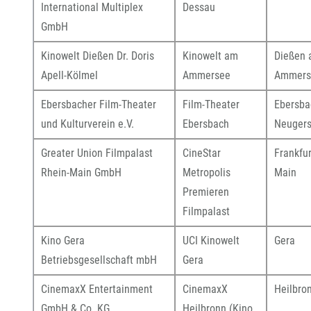
International Multiplex
Dessau
GmbH
Kinowelt Dießen Dr. Doris
Kinowelt am
Dießen
Apell-Kölmel
Ammersee
Ammers
Ebersbacher Film-Theater
Film-Theater
Ebersba
und Kulturverein e.V.
Ebersbach
Neugers
Greater Union Filmpalast
CineStar
Frankfu
Rhein-Main GmbH
Metropolis
Main
Premieren
Filmpalast
Kino Gera
UCI Kinowelt
Gera
Betriebsgesellschaft mbH
Gera
CinemaxX Entertainment
CinemaxX
Heilbro
GmbH & Co. KG
Heilbronn (Kino