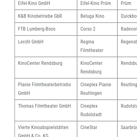
Eifel-Kino GmbH
Eifel-Kino Prüm
Prüm
K&B Kinobetriebe GbR
Beluga Kino
Quickbo
FTB Lumberg-Boos
Corso 2
Radevo
Lerchl GmbH
Regina
Regens
Filmtheater
KinoCenter Rendsburg
KinoCenter
Rendsb
Rendsburg
Planie Filmtheaterbetriebs
Cineplex Planie
Reutlin
GmbH
Reutlingen
Thomas Filmtheater GmbH
Cineplex
Rudolst
Rudolstadt
Vierte Kinoabspielstätten
CineStar
Saarbrü
GmbH & Co. KG