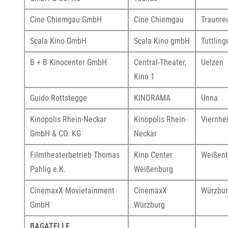
Cine Chiemgau GmbH
Cine Chiemgau
Traunre
Scala Kino GmbH
Scala Kino gmbH
Tuttling
B + B Kinocenter GmbH
Central-Theater,
Uelzen
Kino 1
Guido Rottstegge
KINORAMA
Unna
Kinopolis Rhein-Neckar
Kinopolis Rhein-
Viernhe
GmbH & CO. KG
Neckar
Filmtheaterbetrieb Thomas
Kino Center
Weißen
Pahlig e.K.
Weißenburg
CinemaxX Movietainment
CinemaxX
Würzbu
GmbH
Würzburg
BAGATELLE