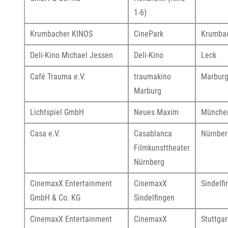
1-6)
Krumbacher KINOS
CinePark
Krumba
Deli-Kino Michael Jessen
Deli-Kino
Leck
Café Trauma e.V.
traumakino
Marbur
Marburg
Lichtspiel GmbH
Neues Maxim
Münche
Casa e.V.
Casablanca
Nürnber
Filmkunsttheater
Nürnberg
CinemaxX Entertainment
CinemaxX
Sindelf
GmbH & Co. KG
Sindelfingen
CinemaxX Entertainment
CinemaxX
Stuttgar