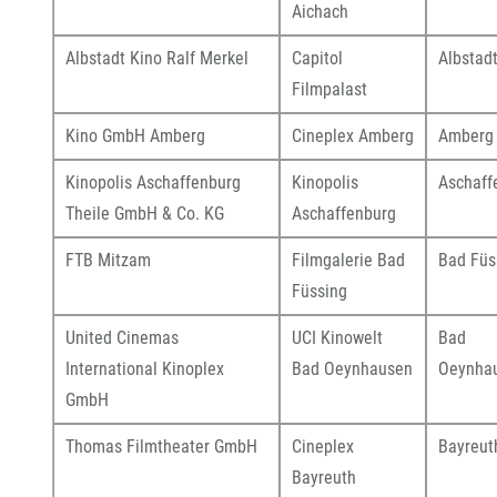
Aichach
Albstadt Kino Ralf Merkel
Capitol
Albstad
Filmpalast
Kino GmbH Amberg
Cineplex Amberg
Amberg
Kinopolis Aschaffenburg
Kinopolis
Aschaff
Theile GmbH & Co. KG
Aschaffenburg
FTB Mitzam
Filmgalerie Bad
Bad Füs
Füssing
United Cinemas
UCI Kinowelt
Bad
International Kinoplex
Bad Oeynhausen
Oeynha
GmbH
Thomas Filmtheater GmbH
Cineplex
Bayreut
Bayreuth