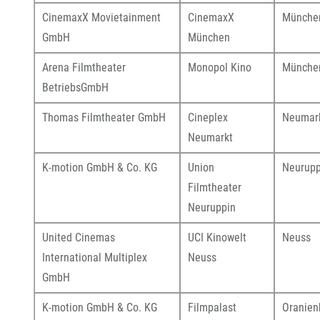
CinemaxX Movietainment
CinemaxX
Münche
GmbH
München
Arena Filmtheater
Monopol Kino
Münche
BetriebsGmbH
Thomas Filmtheater GmbH
Cineplex
Neumar
Neumarkt
K-motion GmbH & Co. KG
Union
Neurupp
Filmtheater
Neuruppin
United Cinemas
UCI Kinowelt
Neuss
International Multiplex
Neuss
GmbH
K-motion GmbH & Co. KG
Filmpalast
Oranien