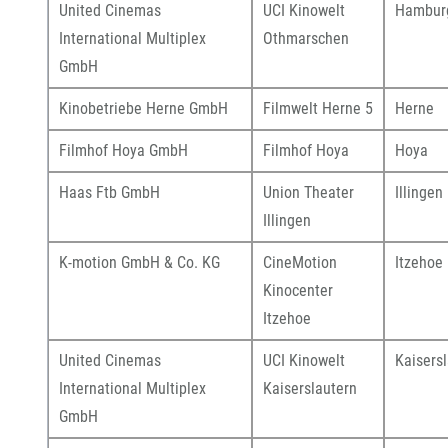
United Cinemas
UCI Kinowelt
Hambur
International Multiplex
Othmarschen
GmbH
Kinobetriebe Herne GmbH
Filmwelt Herne 5
Herne
Filmhof Hoya GmbH
Filmhof Hoya
Hoya
Haas Ftb GmbH
Union Theater
Illingen
Illingen
K-motion GmbH & Co. KG
CineMotion
Itzehoe
Kinocenter
Itzehoe
United Cinemas
UCI Kinowelt
Kaisers
International Multiplex
Kaiserslautern
GmbH