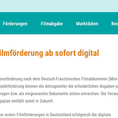
Förderungen
Filmabgabe
Marktdaten
Rec
Weitere Informationen
Beteiligungen, Kooperationen
Filmabgabe der Kinos
Filmf
Navigation
Einreich- und Sitzungstermine
Kurzfilmpreis Short Tiger
lmförderung ab sofort digital
Filmabgabe von Videoprogrammanbietern 
Richt
überspringen
Webinare
German Films und Vision Kino
Filmabgabe von Fernsehveranstaltern
Richt
Förderergebnisse
Der besondere Kinderfilm
Filmstarts
Kindertiger
DFFF-
ktionsförderung nach dem Deutsch-Französischen Filmabkommen (Mini-
Nachhaltigkeit
FFA International
GMPF-
rojektförderung können die Antragsteller die erforderlichen Angaben j
Erlösabrechnung
ntragen bzw. als eingescannte Dokumente online einreichen. Die Vers
Exportbeitrag
Teil
splan entfällt somit in Zukunft.
Sperrfristen und Verkürzungsmöglichkeiten
Rege
der ersten Filmförderungen in Deutschland erfolgreich die digitale