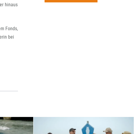
rchiv
er hinaus
em Fonds,
erin bei