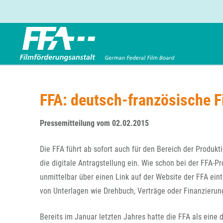
Förderbereiche
Über uns
Entwicklungsförderung
FFA 2025
FFA: deutsch-französische Fi
Produktionsförderung
Die FFA in Kürze
Verleihförderung
Gremien
Pressemitteilung vom 02.02.2015
Kinoförderung
Stellenangebote
Die FFA führt ab sofort auch für den Bereich der Produ
Folgevorhaben aus BKM-Preismitteln
Referendariat
Twitter
Mail
die digitale Antragstellung ein. Wie schon bei der FFA-P
Förderprogramm Filmerbe
Vergabebekanntmachung
unmittelbar über einen Link auf der Website der FFA ei
Eigenkapitalaufstockung
von Unterlagen wie Drehbuch, Verträge oder Finanzierung
Sonderförderungen nach § 2 FFG
Bereits im Januar letzten Jahres hatte die FFA als eine 