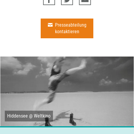
Presseabteilung
kontaktieren
Hiddensee @ Weltkino