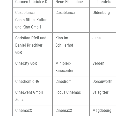
Carmen Ulbrich e.K.
Neue Filmbühne
Lichtenfels
Casablanca -
Casablanca
Oldenburg
Gaststätten, Kultur
und Kino GmbH
Christian Pfeil und
Kino im
Jena
Daniel Krischker
Schillerhof
GbR
CineCity GbR
Miniplex-
Verden
Kinocenter
Cinedrom oHG
Cinedrom
Donauwörth
CineEvent GmbH
Focus Cinemas
Salzgitter
Zeitz
CinemaxX
CinemaxX
Magdeburg