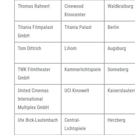
Thomas Rahnert
Cinewood
Waldkraiburg
Kinocenter
Titania Filmpalast
Titania Palast
Berlin
GmbH
Tom Dittrich
Liliom
Augsburg
TWK Filmtheater
Kammerlichtspiele
Sonneberg
GmbH
United Cinemas
UCI Kinowelt
Kaiserslauter
International
Multiplex GmbH
Ute Bick-Lautenbach
Central-
Herzberg
Lichtspiele