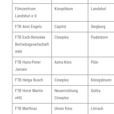
Filmzentrum
Kinoptikum
Landshut
Landshut e.V.
FTB Anni Engels
Capitol
Siegburg
FTB Esch-Renneke
Cineplex
Paderborn
Betriebsgesellschaft
mbh
FTB Hans-Peter
Astra-Kino
Plön
Jansen
FTB Helga Rusch
Cineplex
Königsbrunn
FTB Horst Martin
Neuerrichtung
Gotha
oHG
Cineplex
FTB Matthias
Union Kino
Lörrach