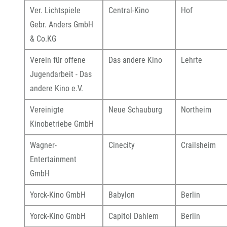
Ver. Lichtspiele
Central-Kino
Hof
Gebr. Anders GmbH
& Co.KG
Verein für offene
Das andere Kino
Lehrte
Jugendarbeit - Das
andere Kino e.V.
Vereinigte
Neue Schauburg
Northeim
Kinobetriebe GmbH
Wagner-
Cinecity
Crailsheim
Entertainment
GmbH
Yorck-Kino GmbH
Babylon
Berlin
Yorck-Kino GmbH
Capitol Dahlem
Berlin