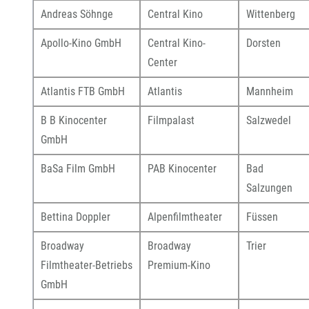
Andreas Söhnge
Central Kino
Wittenberg
Apollo-Kino GmbH
Central Kino-
Dorsten
Center
Atlantis FTB GmbH
Atlantis
Mannheim
B B Kinocenter
Filmpalast
Salzwedel
GmbH
BaSa Film GmbH
PAB Kinocenter
Bad
Salzungen
Bettina Doppler
Alpenfilmtheater
Füssen
Broadway
Broadway
Trier
Filmtheater-Betriebs
Premium-Kino
GmbH