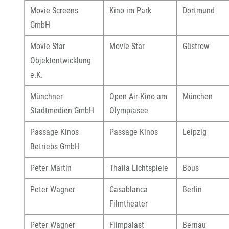
Movie Screens
Kino im Park
Dortmund
GmbH
Movie Star
Movie Star
Güstrow
Objektentwicklung
e.K.
Münchner
Open Air-Kino am
München
Stadtmedien GmbH
Olympiasee
Passage Kinos
Passage Kinos
Leipzig
Betriebs GmbH
Peter Martin
Thalia Lichtspiele
Bous
Peter Wagner
Casablanca
Berlin
Filmtheater
Peter Wagner
Filmpalast
Bernau