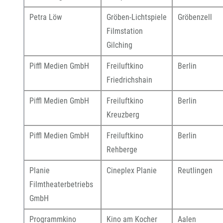
Petra Löw
Gröben-Lichtspiele
Gröbenzell
Filmstation
Gilching
Piffl Medien GmbH
Freiluftkino
Berlin
Friedrichshain
Piffl Medien GmbH
Freiluftkino
Berlin
Kreuzberg
Piffl Medien GmbH
Freiluftkino
Berlin
Rehberge
Planie
Cineplex Planie
Reutlingen
Filmtheaterbetriebs
GmbH
Programmkino
Kino am Kocher
Aalen