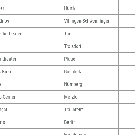
ter
Hürth
Kinos
Villingen-Schwenningen
Filmtheater
Trier
Troisdorf
lmtheater
Plauen
x-Kino
Buchholz
ca
Nürnberg
o-Center
Merzig
mgau
Traunreut
ris
Berlin
Magdeburg