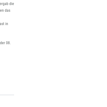
rchiv
ergab die
ten das
ast in
 der 08.