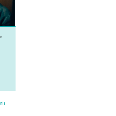
Ingeborg Bachmann – Jemand, der einmal ich war @ Wel
en
hnis