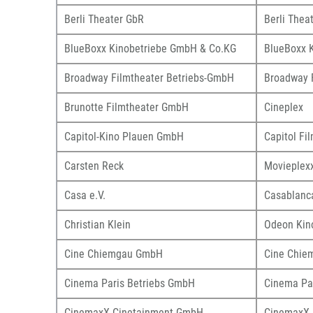
Berli Theater GbR
Berli Thea
BlueBoxx Kinobetriebe GmbH & Co.KG
BlueBoxx 
Broadway Filmtheater Betriebs-GmbH
Broadway 
Brunotte Filmtheater GmbH
Cineplex
Capitol-Kino Plauen GmbH
Capitol Fi
Carsten Reck
Movieplex
Casa e.V.
Casablan
Christian Klein
Odeon Kin
Cine Chiemgau GmbH
Cine Chie
Cinema Paris Betriebs GmbH
Cinema Pa
CinemaxX Cinetainment GmbH
CinemaxX