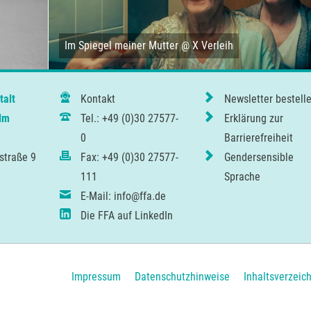
Im Spiegel meiner Mutter @ X Verleih
talt
Kontakt
Newsletter bestell
lm
Tel.: +49 (0)30 27577-
Erklärung zur
0
Barrierefreiheit
straße 9
Fax: +49 (0)30 27577-
Gendersensible
111
Sprache
E-Mail: info@ffa.de
Die FFA auf LinkedIn
Navigation
Impressum
Datenschutzhinweise
Inhaltsverzeic
überspringen