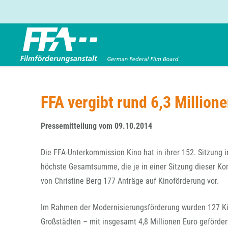
Förderbereiche
Über uns
Entwicklungsförderung
FFA 2025
FFA vergibt rund 6,3 Million
Produktionsförderung
Die FFA in Kürze
Verleihförderung
Gremien
Pressemitteilung vom 09.10.2014
Kinoförderung
Stellenangebote
Die FFA-Unterkommission Kino hat in ihrer 152. Sitzung 
Folgevorhaben aus BKM-Preismitteln
Referendariat
höchste Gesamtsumme, die je in einer Sitzung dieser K
Förderprogramm Filmerbe
Vergabebekanntmachung
von Christine Berg 177 Anträge auf Kinoförderung vor.
Eigenkapitalaufstockung
Sonderförderungen nach § 2 FFG
Im Rahmen der Modernisierungsförderung wurden 127 Kino
Großstädten – mit insgesamt 4,8 Millionen Euro geförder