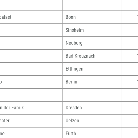
palast
Bonn
Sinsheim
t
Neuburg
Bad Kreuznach
Ettlingen
o
Berlin
in der Fabrik
Dresden
eater
Uelzen
ino
Fürth