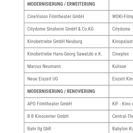
MODERNISIERUNG / ERWEITERUNG
CineVision Filmtheater GmbH
WOKI-Film
Citydome Sinsheim GmbH & Co.KG
Citydome
Kinobetriebe GmbH Neuburg
Kinopalas
Kinobetriebe Hans-Georg Sawatzki e.K.
Cineplex
Marcus Neumann
Kulisse
Neue Eiszeit UG
Eiszeit Kin
MODERNISIERUNG / RENOVIERUNG
APO Filmtheater GmbH
KIF - Kino 
B B Kinocenter GmbH
Central-Th
Bahr Ilg GbR
Babylon K