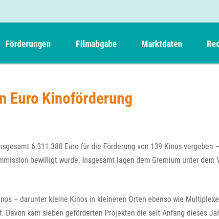
Förderungen
Filmabgabe
Marktdaten
Rec
Weitere Informationen
Beteiligungen, Kooperationen
Filmabgabe der Kinos
Filmf
Navigation
Einreich- und Sitzungstermine
Kurzfilmpreis Short Tiger
en Euro Kinoförderung
Filmabgabe von Videoprogrammanbietern 
Richt
überspringen
Webinare
German Films und Vision Kino
Filmabgabe von Fernsehveranstaltern
Richt
Förderergebnisse
Der besondere Kinderfilm
Filmstarts
Kindertiger
DFFF-
insgesamt 6.311.380 Euro für die Förderung von 139 Kinos vergeben –
Nachhaltigkeit
FFA International
GMPF-
ommission bewilligt wurde. Insgesamt lagen dem Gremium unter dem V
Erlösabrechnung
Exportbeitrag
Teil
Sperrfristen und Verkürzungsmöglichkeiten
Rege
s – darunter kleine Kinos in kleineren Orten ebenso wie Multiplexe
t. Davon kam sieben geförderten Projekten die seit Anfang dieses Ja