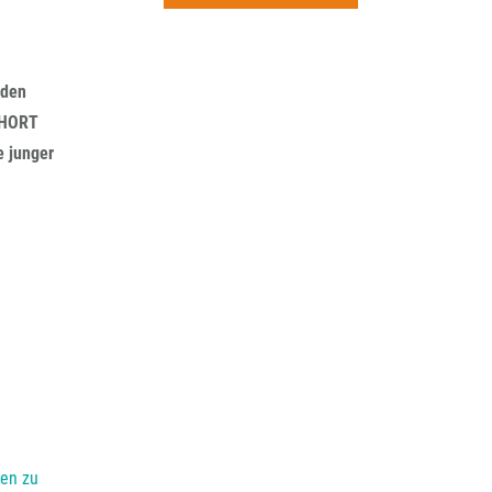
rchiv
 den
SHORT
e junger
nen zu