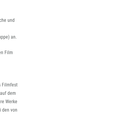
nche und
uppe) an.
en Film
 Filmfest
 auf dem
hre Werke
i den von