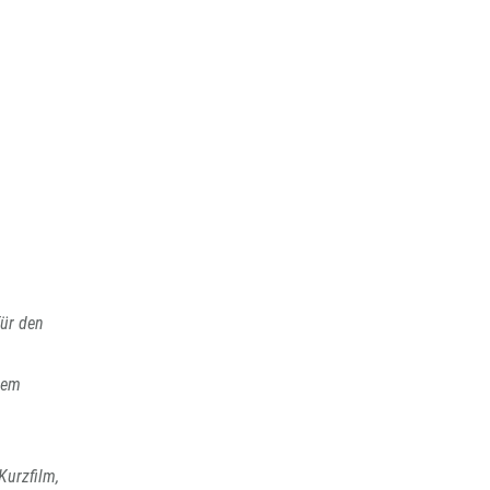
ür den
inem
Kurzfilm,