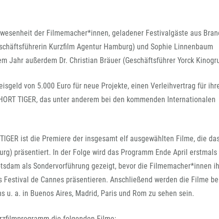
nwesenheit der Filmemacher*innen, geladener Festivalgäste aus Bra
eschäftsführerin Kurzfilm Agentur Hamburg) und Sophie Linnenbaum
sem Jahr außerdem Dr. Christian Bräuer (Geschäftsführer Yorck Kinogr
sgeld von 5.000 Euro für neue Projekte, einen Verleihvertrag für ihr
ORT TIGER, das unter anderem bei den kommenden Internationalen
GER ist die Premiere der insgesamt elf ausgewählten Filme, die das
rg) präsentiert. In der Folge wird das Programm Ende April erstmals
Potsdam als Sondervorführung gezeigt, bevor die Filmemacher*innen i
s Festival de Cannes präsentieren. Anschließend werden die Filme be
s u. a. in Buenos Aires, Madrid, Paris und Rom zu sehen sein.
rzfilmprogramm die folgenden Filme: