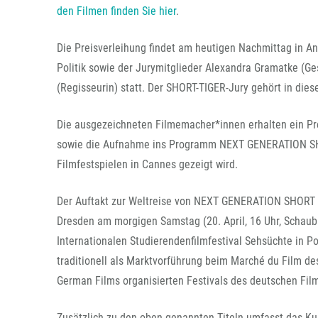
den Filmen finden Sie hier
.
Die Preisverleihung findet am heutigen Nachmittag in A
Politik sowie der Jurymitglieder Alexandra Gramatke (G
(Regisseurin) statt. Der SHORT-TIGER-Jury gehört in die
Die ausgezeichneten Filmemacher*innen erhalten ein Prei
sowie die Aufnahme ins Programm NEXT GENERATION SH
Filmfestspielen in Cannes gezeigt wird.
Der Auftakt zur Weltreise von NEXT GENERATION SHORT TI
Dresden am morgigen Samstag (20. April, 16 Uhr, Schaubu
Internationalen Studierendenfilmfestival Sehsüchte in 
traditionell als Marktvorführung beim Marché du Film de
German Films organisierten Festivals des deutschen Film
Zusätzlich zu den oben genannten Titeln umfasst das Ku