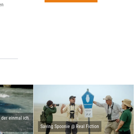
rchiv
en
der einmal ich
Saving Spoonie @ Real Fiction