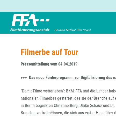
Förderbereiche
Über uns
Entwicklungsförderung
FFA 2025
Filmerbe auf Tour
Produktionsförderung
Die FFA in Kürze
Verleihförderung
Gremien
Pressemitteilung vom 04.04.2019
Kinoförderung
Stellenangebote
+++ Das neue Förderprogramm zur Digitalisierung des n
Folgevorhaben aus BKM-Preismitteln
Referendariat
Twitter
Mail
Förderprogramm Filmerbe
Vergabebekanntmachung
"Damit Filme weiterleben": BKM, FFA und die Länder ha
Eigenkapitalaufstockung
nationalen Filmerbes gestartet, das sie der Branche auf 
Sonderförderungen nach § 2 FFG
in Berlin begrüßten Christine Berg, Ulrike Schauz und Dr
Branchenvertreter*innen, die sich aus erster Hand über d