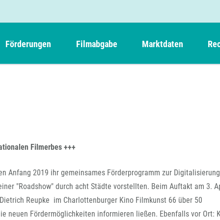
Förderungen
Filmabgabe
Marktdaten
Rec
Weitere Informationen
Beteiligungen, Kooperationen
Filmabgabe der Kinos
Filmf
Navigation
Einreich- und Sitzungstermine
Kurzfilmpreis Short Tiger
Filmabgabe von Videoprogrammanbietern 
Richt
überspringen
Webinare
German Films und Vision Kino
Filmabgabe von Fernsehveranstaltern
Richt
Förderergebnisse
Der besondere Kinderfilm
Filmstarts
Kindertiger
DFFF-
ationalen Filmerbes +++
Nachhaltigkeit
FFA International
GMPF-
Erlösabrechnung
ben Anfang 2019 ihr gemeinsames Förderprogramm zur Digitalisierung
Exportbeitrag
Teil
einer "Roadshow" durch acht Städte vorstellten. Beim Auftakt am 3. A
Sperrfristen und Verkürzungsmöglichkeiten
Rege
. Dietrich Reupke im Charlottenburger Kino Filmkunst 66 über 50
ie neuen Fördermöglichkeiten informieren ließen. Ebenfalls vor Ort: K