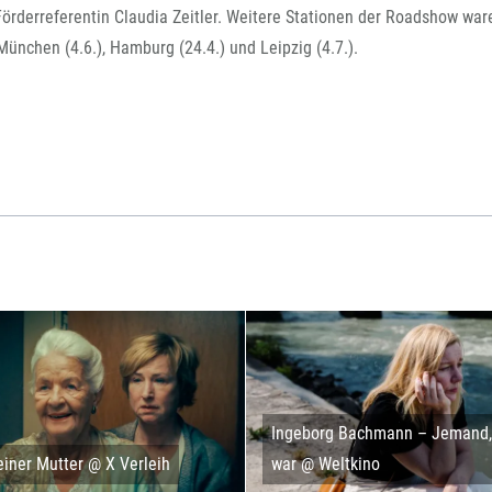
FFG-A
rderreferentin Claudia Zeitler. Weitere Stationen der Roadshow war
 München (4.6.), Hamburg (24.4.) und Leipzig (4.7.).
Ingeborg Bachmann – Jemand, 
iner Mutter @ X Verleih
war @ Weltkino