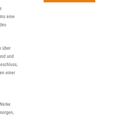
rchiv
e
ums eine
 des
 über
Bund und
Beschluss,
men einer
 Werke
morgen,