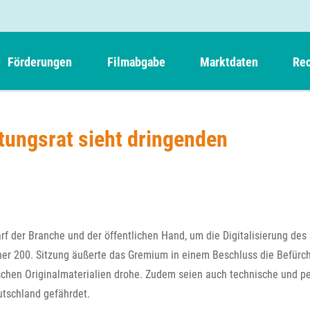
Förderungen
Filmabgabe
Marktdaten
Rec
Weitere Informationen
Beteiligungen, Kooperationen
Filmabgabe der Kinos
Filmf
Navigation
Einreich- und Sitzungstermine
Kurzfilmpreis Short Tiger
tungsrat sieht dringenden
Filmabgabe von Videoprogrammanbietern 
Richt
überspringen
Webinare
German Films und Vision Kino
Filmabgabe von Fernsehveranstaltern
Richt
Förderergebnisse
Der besondere Kinderfilm
Filmstarts
Kindertiger
DFFF-
Nachhaltigkeit
FFA International
GMPF-
Erlösabrechnung
f der Branche und der öffentlichen Hand, um die Digitalisierung des
Exportbeitrag
Teil
iner 200. Sitzung äußerte das Gremium in einem Beschluss die Befürc
Sperrfristen und Verkürzungsmöglichkeiten
ischen Originalmaterialien drohe. Zudem seien auch technische und p
Rege
utschland gefährdet.