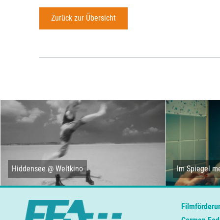
Zurück zur Übersicht
Hiddensee @ Weltkino
Im Spiegel me
Filmförderu