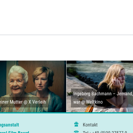
Ingeborg Bachmann – Jemand, 
iner Mutter @ X Verleih
war @ Weltkino
ngsanstalt
Kontakt