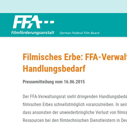
Förderbereiche
Über uns
Entwicklungsförderung
FFA 2025
Filmisches Erbe: FFA-Verwal
Produktionsförderung
Die FFA in Kürze
Handlungsbedarf
Verleihförderung
Gremien
Kinoförderung
Stellenangebote
Pressemitteilung vom 16.06.2015
Folgevorhaben aus BKM-Preismitteln
Referendariat
Twitter
Mail
Förderprogramm Filmerbe
Vergabebekanntmachung
Der FFA-Verwaltungsrat sieht dringenden Handlungsbedar
Eigenkapitalaufstockung
filmischen Erbes schnellstmöglich voranzutreiben. In se
Sonderförderungen nach § 2 FFG
dass ansonsten der unwiederbringliche Verlust von film
Ressourcen bei den filmtechnischen Dienstleistern in De