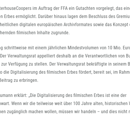
FFG-A
terhouseCoopers im Auftrag der FFA ein Gutachten vorgelegt, das ein
hen Erbes ermöglicht. Darüber hinaus lagen dem Beschluss des Gremi
inheitlichen digitalen europäischen Archivformates sowie das Konzept
ernden filmischen Inhalte zugrunde.
ung schrittweise mit einem jährlichen Mindestvolumen von 10 Mio. Euro
Der Verwaltungsrat appelliert deshalb an die Verantwortlichen von 
zur Verfügung zu stellen. Der Verwaltungsrat bekräftigte in seinem 
ro die Digitalisierung des filmischen Erbes fördert, bereit sei, im Rah
eitrag zu erbringen.
umann erklärt: „Die Digitalisierung des filmischen Erbes ist eine der
wart. Wenn wir die teilweise weit über 100 Jahre alten, historischen
en zugänglich machen wollen, müssen wir handeln – und dies nicht 