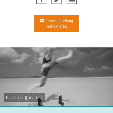
Presseabteilung
kontaktieren
Hiddensee @ Weltkino