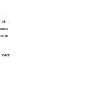
unter
Treffen
ehmen
fen in
 sofort