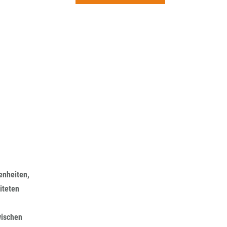
rchiv
enheiten,
iteten
wischen