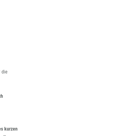
 die
ch
es kurzen