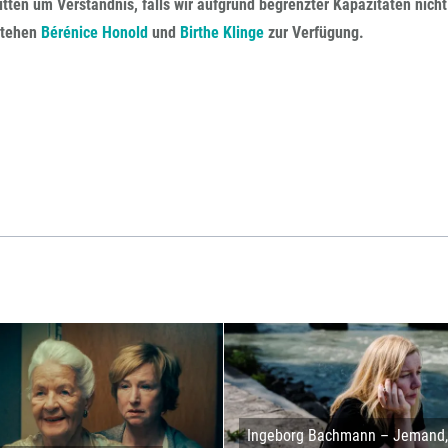
itten um Verständnis, falls wir aufgrund begrenzter Kapazitäten nicht
stehen
Bérénice Honold
und
Birthe Klinge
zur
Verfügung.
Ingeborg Bachmann – Jemand, 