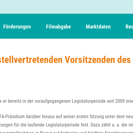
Förderungen
Filmabgabe
Marktdaten
Rec
Weitere Informationen
Beteiligungen, Kooperationen
Filmabgabe der Kinos
Filmf
Navigation
Einreich- und Sitzungstermine
Kurzfilmpreis Short Tiger
stellvertretenden Vorsitzenden des
Filmabgabe von Videoprogrammanbietern 
Richt
überspringen
Webinare
German Films und Vision Kino
Filmabgabe von Fernsehveranstaltern
Richt
Förderergebnisse
Der besondere Kinderfilm
Filmstarts
Kindertiger
DFFF-
Nachhaltigkeit
FFA International
GMPF-
Erlösabrechnung
ie er bereits in der voraufgegangenen Legislaturperiode seit 2009 inn
Exportbeitrag
Teil
Sperrfristen und Verkürzungsmöglichkeiten
FA-Präsidium darüber hinaus auf seiner ersten Sitzung unter dem ne
Rege
ungen für die laufende Legislaturperiode fest. Dazu zählt u. a. die i