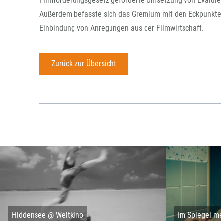
Filmförderungsgesetz geforderte Umsetzung von Evaluie
Außerdem befasste sich das Gremium mit den Eckpunkten
Einbindung von Anregungen aus der Filmwirtschaft.
Zurück zur Übersicht
Hiddensee @ Weltkino
Im Spiegel me