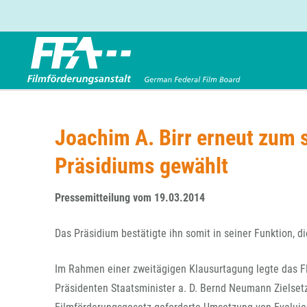
Förderbereiche
Über uns
Entwicklungsförderung
FFA 2025
Joachim A. Birr erneut zum 
Produktionsförderung
Die FFA in Kürze
Präsidiums gewählt
Verleihförderung
Gremien
Kinoförderung
Stellenangebote
Pressemitteilung vom 19.03.2014
Folgevorhaben aus BKM-Preismitteln
Referendariat
Twitter
Mail
Förderprogramm Filmerbe
Vergabebekanntmachung
Das Präsidium bestätigte ihn somit in seiner Funktion, d
Eigenkapitalaufstockung
Sonderförderungen nach § 2 FFG
Im Rahmen einer zweitägigen Klausurtagung legte das F
Präsidenten Staatsminister a. D. Bernd Neumann Zielsetz