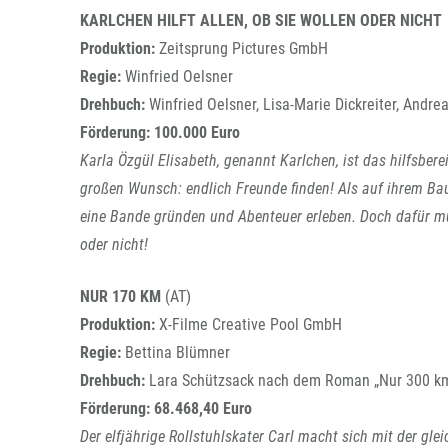
KARLCHEN HILFT ALLEN, OB SIE WOLLEN ODER NICHT
Produktion:
Zeitsprung Pictures GmbH
Regie:
Winfried Oelsner
Drehbuch:
Winfried Oelsner, Lisa-Marie Dickreiter, Andr
Förderung:
100.000 Euro
Karla Özgül Elisabeth, genannt Karlchen, ist das hilfsber
großen Wunsch: endlich Freunde finden! Als auf ihrem Ba
eine Bande gründen und Abenteuer erleben. Doch dafür mu
oder nicht!
NUR 170 KM
(AT)
Produktion:
X-Filme Creative Pool GmbH
Regie:
Bettina Blümner
Drehbuch:
Lara Schützsack nach dem Roman „Nur 300 km
Förderung:
68.468,40 Euro
Der elfjährige Rollstuhlskater Carl macht sich mit der gl