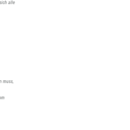
ich alle
en muss,
vom