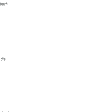
hbuch
 die