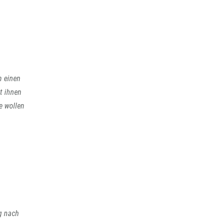
n einen
t ihnen
e wollen
eg nach