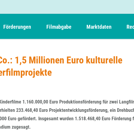
Förderungen
Filmabgabe
Marktdaten
Rec
Weitere Informationen
Beteiligungen, Kooperationen
Filmabgabe der Kinos
Filmf
Navigation
Einreich- und Sitzungstermine
Kurzfilmpreis Short Tiger
o.: 1,5 Millionen Euro kulturelle
Filmabgabe von Videoprogrammanbietern 
Richt
überspringen
Webinare
German Films und Vision Kino
erfilmprojekte
Filmabgabe von Fernsehveranstaltern
Richt
Förderergebnisse
Der besondere Kinderfilm
Filmstarts
Kindertiger
DFFF-
Nachhaltigkeit
FFA International
GMPF-
Erlösabrechnung
r Kinderfilme 1.160.000,00 Euro Produktionsförderung für zwei Langfi
Exportbeitrag
Teil
erhielten 233.468,40 Euro Projektentwicklungsförderung, ein Drehbu
Sperrfristen und Verkürzungsmöglichkeiten
00 Euro gefördert. Insgesamt wurden 1.518.468,40 Euro Förderung 
Rege
tadium zugesagt.