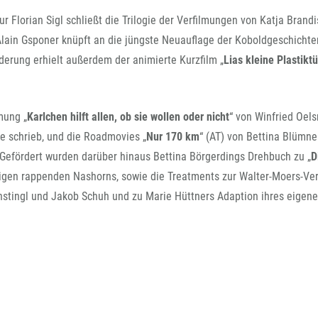
FFG-A
ur Florian Sigl schließt die Trilogie der Verfilmungen von Katja Brandi
Alain Gsponer knüpft an die jüngste Neuauflage der Koboldgeschichte
derung erhielt außerdem der animierte Kurzfilm „
Lias kleine Plastiktü
mung „
Karlchen hilft allen, ob sie wollen oder nicht
“ von Winfried Oels
 schrieb, und die Roadmovies „
Nur 170 km
“ (AT) von Bettina Blümne
 Gefördert wurden darüber hinaus Bettina Börgerdings Drehbuch zu „
D
igen rappenden Nashorns, sowie die Treatments zur Walter-Moers-Ve
nstingl und Jakob Schuh und zu Marie Hüttners Adaption ihres eigen