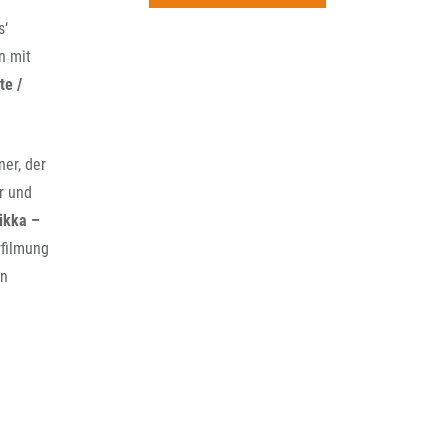
rchiv
s‘
n mit
te /
ner, der
r und
ikka –
rfilmung
en