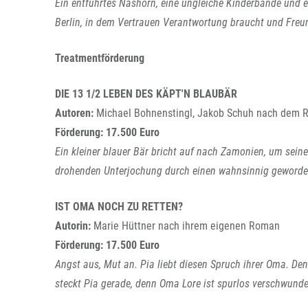
Ein entführtes Nashorn, eine ungleiche Kinderbande und 
Berlin, in dem Vertrauen Verantwortung braucht und Freun
Treatmentförderung
DIE 13 1/2 LEBEN DES KÄPT'N BLAUBÄR
Autoren:
Michael Bohnenstingl, Jakob Schuh nach dem 
Förderung:
17.500 Euro
Ein kleiner blauer Bär bricht auf nach Zamonien, um sein
drohenden Unterjochung durch einen wahnsinnig geworden
IST OMA NOCH ZU RETTEN?
Autorin:
Marie Hüttner nach ihrem eigenen Roman
Förderung:
17.500 Euro
Angst aus, Mut an. Pia liebt diesen Spruch ihrer Oma. Denn
steckt Pia gerade, denn Oma Lore ist spurlos verschwunden.