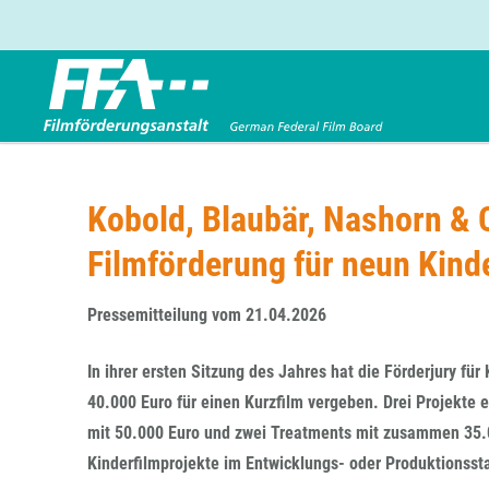
Förderbereiche
Über uns
Entwicklungsförderung
FFA 2025
Kobold, Blaubär, Nashorn & C
Produktionsförderung
Die FFA in Kürze
Filmförderung für neun Kind
Verleihförderung
Gremien
Kinoförderung
Stellenangebote
Pressemitteilung vom 21.04.2026
Folgevorhaben aus BKM-Preismitteln
Referendariat
Twitter
Mail
Förderprogramm Filmerbe
Vergabebekanntmachung
In ihrer ersten Sitzung des Jahres hat die Förderjury fü
Eigenkapitalaufstockung
40.000 Euro für einen Kurzfilm vergeben. Drei Projekte 
Sonderförderungen nach § 2 FFG
mit 50.000 Euro und zwei Treatments mit zusammen 35.0
Kinderfilmprojekte im Entwicklungs- oder Produktionss