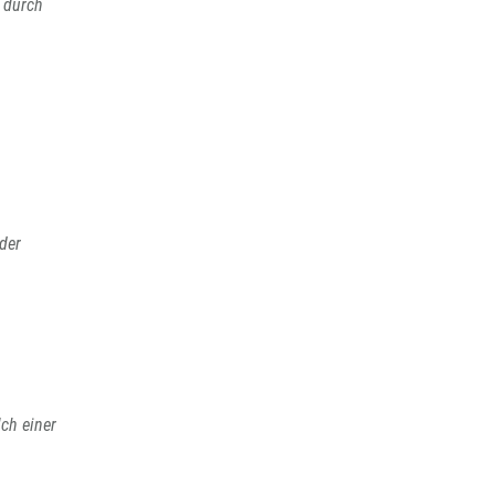
 durch
der
lch einer