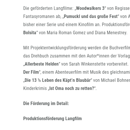
Die geförderten Langfilme: „
Woodwalkers 3
“ von Regisse
Fantasyromanen ab, „
Pumuckl und das große Fest
“ von 
bisher einer Serie und einem Kinofilm an. Produktionsför
Bolsita
“ von Maria Roman Gomez und Diana Menestrey.
Mit Projektentwicklungsförderung werden die Buchverfil
das Drehbuch zusammen mit den Autor*innen der Vorlage
„
Allerbeste Helden
“ von Sarah Winkenstette vorbereitet.
Der Film
“, einem Abenteuerfilm mit Musik des gleichnam
„
Die 13 ½ Leben des Käpt’n Blaubär
“ von Michael Bohne
Kinderkrimis „
Ist Oma noch zu retten?
“.
Die Förderung im Detail:
Produktionsförderung Langfilm