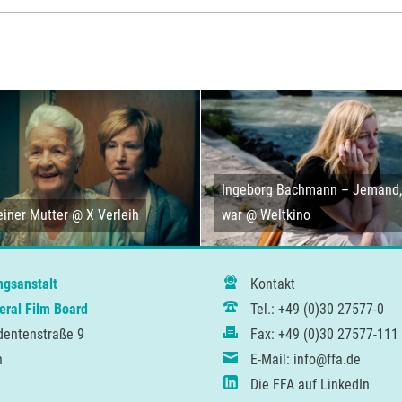
Ingeborg Bachmann – Jemand, 
iner Mutter @ X Verleih
war @ Weltkino
ngsanstalt
Kontakt
ral Film Board
Tel.: +49 (0)30 27577-0
dentenstraße 9
Fax: +49 (0)30 27577-111
n
E-Mail: info@ffa.de
Die FFA auf LinkedIn