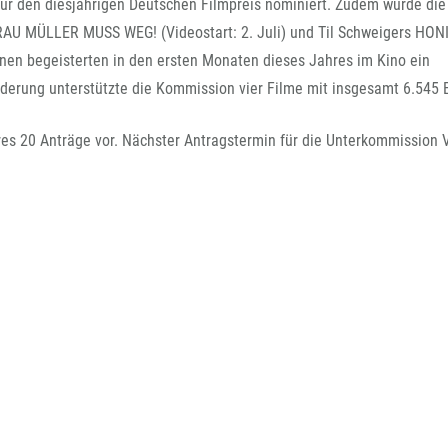
FFG-A
 für den diesjährigen Deutschen Filmpreis nominiert. Zudem wurde die
U MÜLLER MUSS WEG! (Videostart: 2. Juli) und Til Schweigers HON
onen begeisterten in den ersten Monaten dieses Jahres im Kino ein
erung unterstützte die Kommission vier Filme mit insgesamt 6.545 
es 20 Anträge vor. Nächster Antragstermin für die Unterkommission V