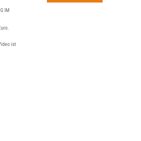
rchiv
IG IM
Euro.
ideo ist