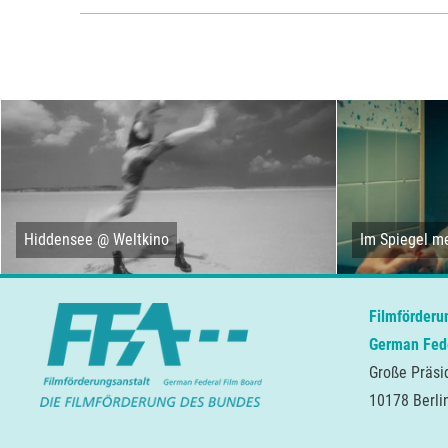
Hiddensee @ Weltkino
Im Spiegel me
Filmförderu
German Fede
Große Präsi
10178 Berli