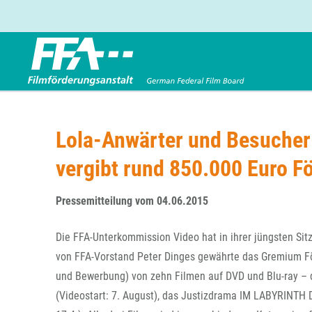
Förderbereiche
Über uns
Entwicklungsförderung
FFA 2025
Lola-Anwärter und Besucher
Produktionsförderung
Die FFA in Kürze
vergibt rund 850.000 Euro F
Verleihförderung
Gremien
Kinoförderung
Stellenangebote
Pressemitteilung vom 04.06.2015
Folgevorhaben aus BKM-Preismitteln
Referendariat
Twitter
Mail
Förderprogramm Filmerbe
Vergabebekanntmachung
Die FFA-Unterkommission Video hat in ihrer jüngsten Sit
Eigenkapitalaufstockung
von FFA-Vorstand Peter Dinges gewährte das Gremium Fö
Sonderförderungen nach § 2 FFG
und Bewerbung) von zehn Filmen auf DVD und Blu-ray 
(Videostart: 7. August), das Justizdrama IM LABYRINTH 