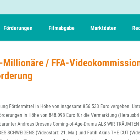
Förderungen
Filmabgabe
Marktdaten
Rec
Weitere Informationen
Beteiligungen, Kooperationen
Filmabgabe der Kinos
Filmf
Navigation
Einreich- und Sitzungstermine
Kurzfilmpreis Short Tiger
-Millionäre / FFA-Videokommissio
Filmabgabe von Videoprogrammanbietern 
Richt
überspringen
Webinare
German Films und Vision Kino
örderung
Filmabgabe von Fernsehveranstaltern
Richt
Förderergebnisse
Der besondere Kinderfilm
Filmstarts
Kindertiger
DFFF-
Nachhaltigkeit
FFA International
GMPF-
Erlösabrechnung
zung Fördermittel in Höhe von insgesamt 856.533 Euro vergeben. Unte
Exportbeitrag
Teil
rderungen in Höhe von 848.098 Euro für die Vermarktung (Herausbr
Sperrfristen und Verkürzungsmöglichkeiten
– darunter Andreas Dresens Coming-of-Age-Drama ALS WIR TRÄUMTEN
Rege
DES SCHWEIGENS (Videostart: 21. Mai) und Fatih Akins THE CUT (Vide