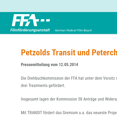
Förderbereiche
Über uns
Entwicklungsförderung
FFA 2025
Petzolds Transit und Peter
Produktionsförderung
Die FFA in Kürze
Verleihförderung
Gremien
Pressemitteilung vom 12.05.2014
Kinoförderung
Stellenangebote
Die Drehbuchkommission der FFA hat unter dem Vorsitz vo
Folgevorhaben aus BKM-Preismitteln
Referendariat
Twitter
Mail
drei Treatments gefördert.
Förderprogramm Filmerbe
Vergabebekanntmachung
Eigenkapitalaufstockung
Insgesamt lagen der Kommission 58 Anträge und Widersp
Sonderförderungen nach § 2 FFG
Mit TRANSIT fördert das Gremium u.a. das neueste Proje