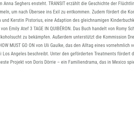
FFG-A
 Anna Seghers ensteht. TRANSIT erzählt die Geschichte der Flüchtli
ammeln, um nach Übersee ins Exil zu entkommen. Zudem fördert die K
d Kerstin Pistorius, eine Adaption des gleichnamigen Kinderbuchk
 von Emily Atef 3 TAGE IN QUIBÉRON. Das Buch handelt von Romy Sc
 Alkoholsucht zu bekämpfen. Außerdem unterstützt die Kommission Dr
SHOW MUST GO ON von Uli Gaulke, das den Alltag eines vornehmlich v
 Los Angeles beschreibt. Unter den geförderten Treatments fördert d
 Projekt von Doris Dörrie – ein Familiendrama, das in Mexico spie