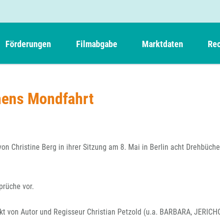
Förderungen
Filmabgabe
Marktdaten
Rec
Weitere Informationen
Beteiligungen, Kooperationen
Filmabgabe der Kinos
Filmf
Navigation
Einreich- und Sitzungstermine
Kurzfilmpreis Short Tiger
chens Mondfahrt
Filmabgabe von Videoprogrammanbietern 
Richt
überspringen
Webinare
German Films und Vision Kino
Filmabgabe von Fernsehveranstaltern
Richt
Förderergebnisse
Der besondere Kinderfilm
Filmstarts
Kindertiger
DFFF-
n Christine Berg in ihrer Sitzung am 8. Mai in Berlin acht Drehbüche
Nachhaltigkeit
FFA International
GMPF-
Erlösabrechnung
Exportbeitrag
Teil
rüche vor.
Sperrfristen und Verkürzungsmöglichkeiten
Rege
kt von Autor und Regisseur Christian Petzold (u.a. BARBARA, JERICH