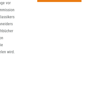
rchiv
nge vor
ommission
lassikers
hneiders
ehbücher
on
ie
len wird.