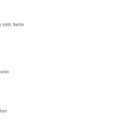
n mbH, Berlin
erlin
chen