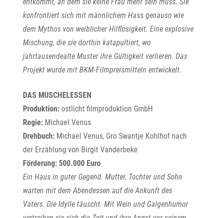
entkommt, an dem sie keine Frau mehr sein muss. Sie
konfrontiert sich mit männlichem Hass genauso wie
dem Mythos von weiblicher Hilflosigkeit. Eine explosive
Mischung, die sie dorthin katapultiert, wo
jahrtausendealte Muster ihre Gültigkeit verlieren. Das
Projekt wurde mit BKM-Filmpreismitteln entwickelt.
DAS MUSCHELESSEN
Produktion:
ostlicht filmproduktion GmbH
Regie:
Michael Venus
Drehbuch:
Michael Venus, Gro Swantje Kohlhof nach
der Erzählung von Birgit Vanderbeke
Förderung: 500.000 Euro
Ein Haus in guter Gegend. Mutter, Tochter und Sohn
warten mit dem Abendessen auf die Ankunft des
Vaters. Die Idylle täuscht. Mit Wein und Galgenhumor
vertreiben sie sich die Zeit und ihre Angst vor seinem