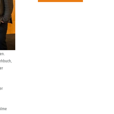
rchiv
en.
ehbuch,
er
er
filme