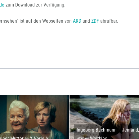
de
zum Download zur Verfügung.
rnsehen“ ist auf den Webseiten von
ARD
und
ZDF
abrufbar.
Ingeborg Bachmann – Jemand, 
iner Mutter @ X Verleih
war @ Weltkino