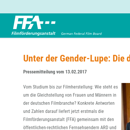
Förderbereiche
Über uns
Entwicklungsförderung
FFA 2025
Unter der Gender-Lupe: Die 
Produktionsförderung
Die FFA in Kürze
Verleihförderung
Gremien
Pressemitteilung vom 13.02.2017
Kinoförderung
Stellenangebote
Vom Studium bis zur Filmherstellung: Wie steht es
Folgevorhaben aus BKM-Preismitteln
Referendariat
Twitter
Mail
um die Gleichstellung von Frauen und Männern in
Förderprogramm Filmerbe
Vergabebekanntmachung
der deutschen Filmbranche? Konkrete Antworten
Eigenkapitalaufstockung
und Zahlen darauf liefert jetzt erstmals die
Sonderförderungen nach § 2 FFG
Filmförderungsanstalt (FFA) gemeinsam mit den
öffentlichen-rechtlichen Fernsehsendern ARD und