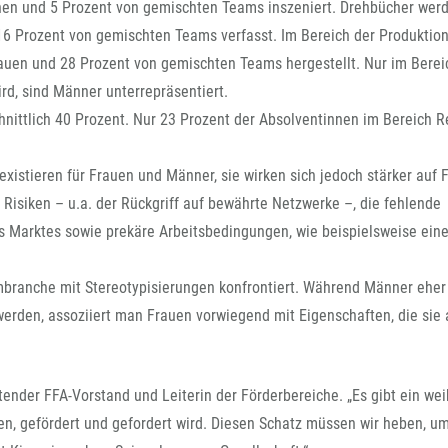
nen und 5 Prozent von gemischten Teams inszeniert. Drehbücher wer
16 Prozent von gemischten Teams verfasst. Im Bereich der Produktio
auen und 28 Prozent von gemischten Teams hergestellt. Nur im Berei
rd, sind Männer unterrepräsentiert.
nittlich 40 Prozent. Nur 23 Prozent der Absolventinnen im Bereich R
xistieren für Frauen und Männer, sie wirken sich jedoch stärker auf 
Risiken – u.a. der Rückgriff auf bewährte Netzwerke –, die fehlende
es Marktes sowie prekäre Arbeitsbedingungen, wie beispielsweise ein
mbranche mit Stereotypisierungen konfrontiert. Während Männer eher
werden, assoziiert man Frauen vorwiegend mit Eigenschaften, die sie 
retender FFA-Vorstand und Leiterin der Förderbereiche. „Es gibt ein wei
en, gefördert und gefordert wird. Diesen Schatz müssen wir heben, um