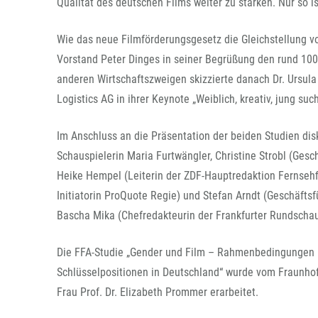
Qualität des deutschen Films weiter zu stärken. Nur so is
Wie das neue Filmförderungsgesetz die Gleichstellung vo
Vorstand Peter Dinges in seiner Begrüßung den rund 100 
anderen Wirtschaftszweigen skizzierte danach Dr. Ursula 
Logistics AG in ihrer Keynote „Weiblich, kreativ, jung such
Im Anschluss an die Präsentation der beiden Studien dis
Schauspielerin Maria Furtwängler, Christine Strobl (Ges
Heike Hempel (Leiterin der ZDF-Hauptredaktion Fernsehfi
Initiatorin ProQuote Regie) und Stefan Arndt (Geschäftsf
Bascha Mika (Chefredakteurin der Frankfurter Rundschau
Die FFA-Studie „Gender und Film – Rahmenbedingungen u
Schlüsselpositionen in Deutschland“ wurde vom Fraunho
Frau Prof. Dr. Elizabeth Prommer erarbeitet.