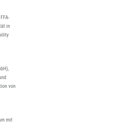
 FFA-
ät in
ility
mbH),
und
tion von
am mit