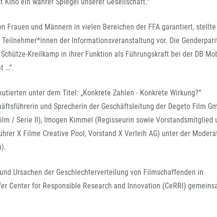
t Kino ein wahrer Spiegel unserer Gesellschaft.“
n Frauen und Männern in vielen Bereichen der FFA garantiert, stellte
Teilnehmer*innen der Informationsveranstaltung vor. Die Genderparit
Schütze-Kreilkamp in ihrer Funktion als Führungskraft bei der DB Mob
t …“.
kutierten unter dem Titel: „Konkrete Zahlen - Konkrete Wirkung?“
chäftsführerin und Sprecherin der Geschäftsleitung der Degeto Film G
lm / Serie II), Imogen Kimmel (Regisseurin sowie Vorstandsmitglied 
ührer X Filme Creative Pool, Vorstand X Verleih AG) unter der Modera
).
nd Ursachen der Geschlechterverteilung von Filmschaffenden in
fer Center for Responsible Research and Innovation (CeRRI) gemeins