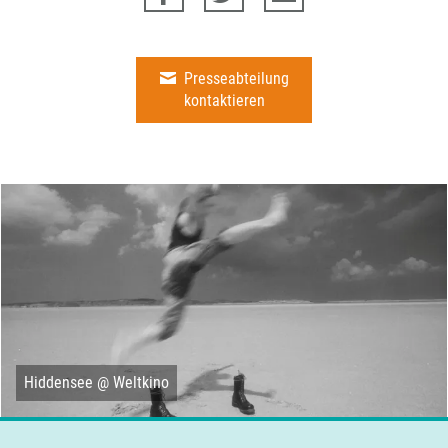
Presseabteilung
kontaktieren
Hiddensee @ Weltkino