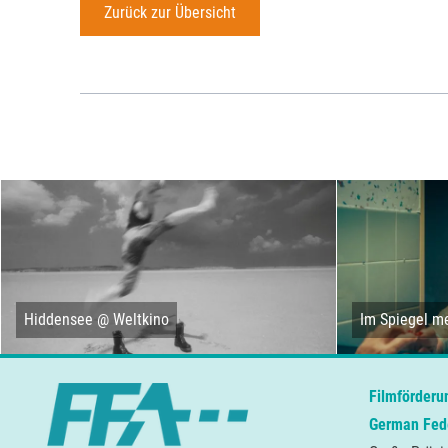
Zurück zur Übersicht
Hiddensee @ Weltkino
Im Spiegel me
Filmförderu
German Fede