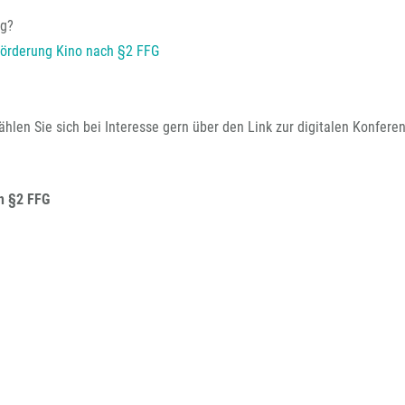
FFG-A
ng?
örderung Kino nach §2 FFG
ählen Sie sich bei Interesse gern über den Link zur digitalen Konfere
h §2 FFG