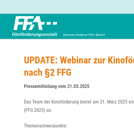
Förderbereiche
Über uns
Entwicklungsförderung
FFA 2025
UPDATE: Webinar zur Kinofö
Produktionsförderung
Die FFA in Kürze
nach §2 FFG
Verleihförderung
Gremien
Kinoförderung
Stellenangebote
Pressemitteilung vom 21.03.2025
Folgevorhaben aus BKM-Preismitteln
Referendariat
Twitter
Mail
Förderprogramm Filmerbe
Vergabebekanntmachung
Das Team der Kinoförderung bietet am 31. März 2025 ei
Eigenkapitalaufstockung
(FFG 2025) an.
Sonderförderungen nach § 2 FFG
Themenschwerpunkte: