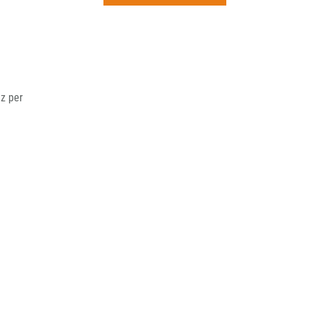
rchiv
nz per