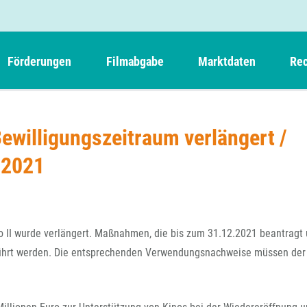
Förderungen
Filmabgabe
Marktdaten
Rec
Weitere Informationen
Beteiligungen, Kooperationen
Filmabgabe der Kinos
Filmf
Navigation
Einreich- und Sitzungstermine
Kurzfilmpreis Short Tiger
ewilligungszeitraum verlängert /
Filmabgabe von Videoprogrammanbietern 
Richt
überspringen
Webinare
German Films und Vision Kino
.2021
Filmabgabe von Fernsehveranstaltern
Richt
Förderergebnisse
Der besondere Kinderfilm
Filmstarts
Kindertiger
DFFF-
Nachhaltigkeit
FFA International
GMPF-
Erlösabrechnung
 II wurde verlängert. Maßnahmen, die bis zum 31.12.2021 beantragt
Exportbeitrag
Teil
ührt werden. Die entsprechenden Verwendungsnachweise müssen der
Sperrfristen und Verkürzungsmöglichkeiten
Rege