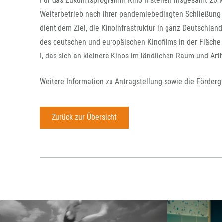
Für das Zukunftsprogramm Kino II stehen insgesamt 20 M
Weiterbetrieb nach ihrer pandemiebedingten Schließung
dient dem Ziel, die Kinoinfrastruktur in ganz Deutschlan
des deutschen und europäischen Kinofilms in der Fläche
I, das sich an kleinere Kinos im ländlichen Raum und Art
Weitere Information zu Antragstellung sowie die Förder
Zurück zur Übersicht