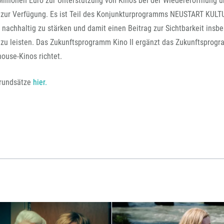
illionen Euro zur Unterstützung von Kinos bei der Wiedereröffnung 
FFG-A
 zur Verfügung. Es ist Teil des Konjunkturprogramms NEUSTART KULT
d nachhaltig zu stärken und damit einen Beitrag zur Sichtbarkeit insb
 zu leisten. Das Zukunftsprogramm Kino II ergänzt das Zukunftsprog
house-Kinos richtet.
grundsätze
hier.