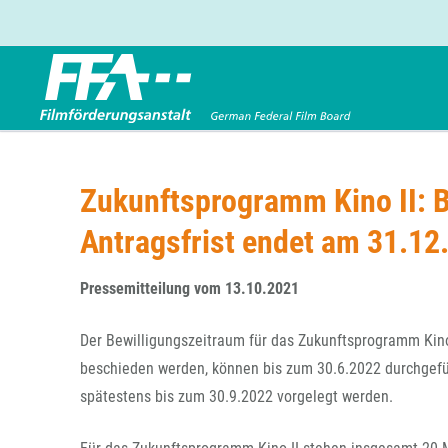
Förderbereiche
Über uns
Entwicklungsförderung
FFA 2025
Zukunftsprogramm Kino II: B
Produktionsförderung
Die FFA in Kürze
Antragsfrist endet am 31.12
Verleihförderung
Gremien
Kinoförderung
Stellenangebote
Pressemitteilung vom 13.10.2021
Folgevorhaben aus BKM-Preismitteln
Referendariat
Twitter
Mail
Förderprogramm Filmerbe
Vergabebekanntmachung
Der Bewilligungszeitraum für das Zukunftsprogramm Kino
Eigenkapitalaufstockung
beschieden werden, können bis zum 30.6.2022 durchgef
Sonderförderungen nach § 2 FFG
spätestens bis zum 30.9.2022 vorgelegt werden.