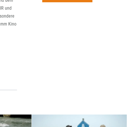
und dem
rchiv
UR und
esondere
ramm Kino