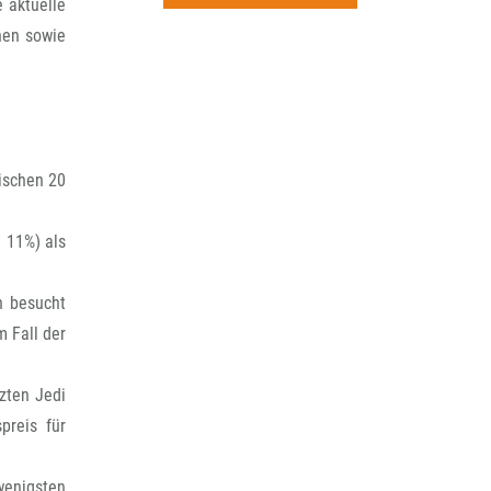
rchiv
e aktuelle
hen sowie
ischen 20
 11%) als
n besucht
 Fall der
tzten Jedi
preis für
wenigsten