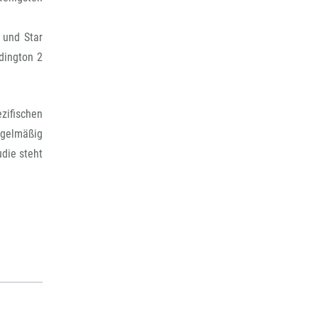
 und Star
dington 2
zifischen
egelmäßig
die steht