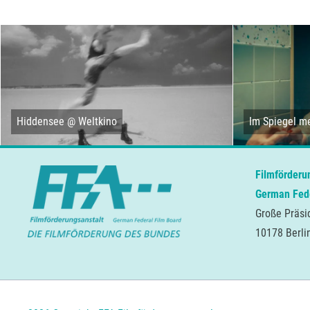
Hiddensee @ Weltkino
Im Spiegel me
Filmförderu
German Fede
Große Präsi
10178 Berli