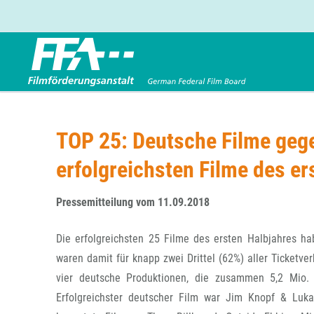
Förderbereiche
Über uns
Entwicklungsförderung
FFA 2025
TOP 25: Deutsche Filme gege
Produktionsförderung
Die FFA in Kürze
erfolgreichsten Filme des e
Verleihförderung
Gremien
Kinoförderung
Stellenangebote
Pressemitteilung vom 11.09.2018
Folgevorhaben aus BKM-Preismitteln
Referendariat
Twitter
Mail
Förderprogramm Filmerbe
Vergabebekanntmachung
Die erfolgreichsten 25 Filme des ersten Halbjahres h
Eigenkapitalaufstockung
waren damit für knapp zwei Drittel (62%) aller Ticketve
Sonderförderungen nach § 2 FFG
vier deutsche Produktionen, die zusammen 5,2 Mio.
Erfolgreichster deutscher Film war Jim Knopf & Luk