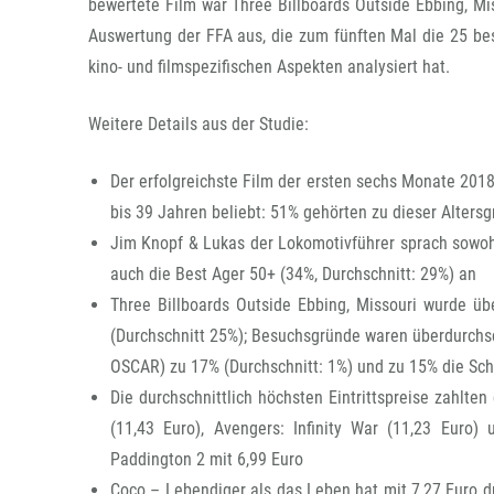
bewertete Film war Three Billboards Outside Ebbing, Mis
Auswertung der FFA aus, die zum fünften Mal die 25 be
kino- und filmspezifischen Aspekten analysiert hat.
Weitere Details aus der Studie:
Der erfolgreichste Film der ersten sechs Monate 201
bis 39 Jahren beliebt: 51% gehörten zu dieser Alter
Jim Knopf & Lukas der Lokomotivführer sprach sowohl
auch die Best Ager 50+ (34%, Durchschnitt: 29%) an
Three Billboards Outside Ebbing, Missouri wurde übe
(Durchschnitt 25%); Besuchsgründe waren überdurchsch
OSCAR) zu 17% (Durchschnitt: 1%) und zu 15% die Sch
Die durchschnittlich höchsten Eintrittspreise zahlte
(11,43 Euro), Avengers: Infinity War (11,23 Euro) 
Paddington 2 mit 6,99 Euro
Coco – Lebendiger als das Leben hat mit 7,27 Euro d