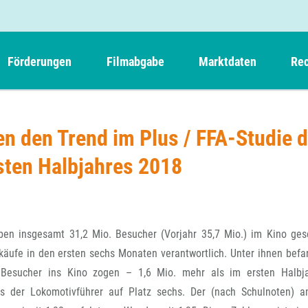
Förderungen
Filmabgabe
Marktdaten
Rec
Weitere Informationen
Beteiligungen, Kooperationen
Filmabgabe der Kinos
Filmf
Navigation
Einreich- und Sitzungstermine
Kurzfilmpreis Short Tiger
n den Trend im Plus / FFA-Studie d
Filmabgabe von Videoprogrammanbietern 
Richt
überspringen
Webinare
German Films und Vision Kino
rsten Halbjahres 2018
Filmabgabe von Fernsehveranstaltern
Richt
Förderergebnisse
Der besondere Kinderfilm
Filmstarts
Kindertiger
DFFF-
Nachhaltigkeit
FFA International
GMPF-
Erlösabrechnung
aben insgesamt 31,2 Mio. Besucher (Vorjahr 35,7 Mio.) im Kino ges
Exportbeitrag
Teil
rkäufe in den ersten sechs Monaten verantwortlich. Unter ihnen befa
Sperrfristen und Verkürzungsmöglichkeiten
 Besucher ins Kino zogen – 1,6 Mio. mehr als im ersten Halbj
Rege
as der Lokomotivführer auf Platz sechs. Der (nach Schulnoten) 