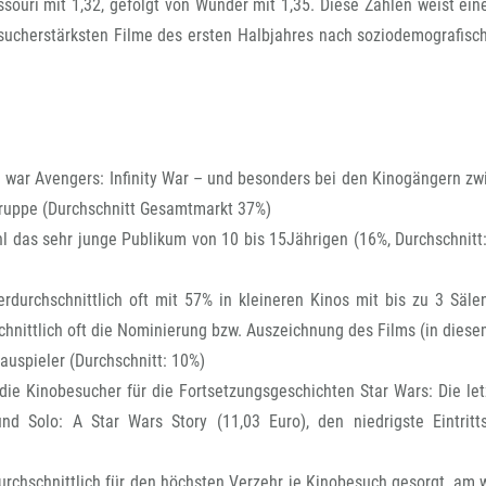
FFG-A
souri mit 1,32, gefolgt von Wunder mit 1,35. Diese Zahlen weist ein
sucherstärksten Filme des ersten Halbjahres nach soziodemografisc
8 war Avengers: Infinity War – und besonders bei den Kinogängern zw
sgruppe (Durchschnitt Gesamtmarkt 37%)
 das sehr junge Publikum von 10 bis 15Jährigen (16%, Durchschnitt:
rdurchschnittlich oft mit 57% in kleineren Kinos mit bis zu 3 Säle
nittlich oft die Nominierung bzw. Auszeichnung des Films (in diesem
auspieler (Durchschnitt: 10%)
n die Kinobesucher für die Fortsetzungsgeschichten Star Wars: Die le
und Solo: A Star Wars Story (11,03 Euro), den niedrigste Eintritts
urchschnittlich für den höchsten Verzehr je Kinobesuch gesorgt, am 