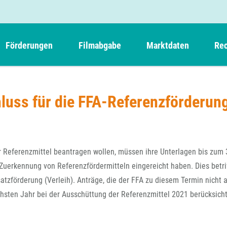
Förderungen
Filmabgabe
Marktdaten
Rec
Weitere Informationen
Beteiligungen, Kooperationen
Filmabgabe der Kinos
Filmf
Navigation
Einreich- und Sitzungstermine
Kurzfilmpreis Short Tiger
luss für die FFA-Referenzförderun
Filmabgabe von Videoprogrammanbietern 
Richt
überspringen
Webinare
German Films und Vision Kino
Filmabgabe von Fernsehveranstaltern
Richt
Förderergebnisse
Der besondere Kinderfilm
Filmstarts
Kindertiger
DFFF-
r Referenzmittel beantragen wollen, müssen ihre Unterlagen bis zum 
Nachhaltigkeit
FFA International
GMPF-
Zuerkennung von Referenzfördermitteln eingereicht haben. Dies betrif
Erlösabrechnung
tzförderung (Verleih). Anträge, die der FFA zu diesem Termin nicht a
Exportbeitrag
Teil
chsten Jahr bei der Ausschüttung der Referenzmittel 2021 berücksicht
Sperrfristen und Verkürzungsmöglichkeiten
Rege