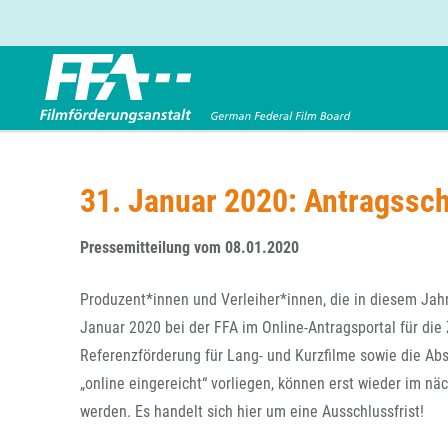
Förderbereiche
Über uns
Entwicklungsförderung
FFA 2025
31. Januar 2020: Antragssch
Produktionsförderung
Die FFA in Kürze
Verleihförderung
Gremien
Pressemitteilung vom 08.01.2020
Kinoförderung
Stellenangebote
Produzent*innen und Verleiher*innen, die in diesem Jah
Folgevorhaben aus BKM-Preismitteln
Referendariat
Twitter
Mail
Januar 2020 bei der FFA im Online-Antragsportal für die 
Förderprogramm Filmerbe
Vergabebekanntmachung
Referenzförderung für Lang- und Kurzfilme sowie die Absa
Eigenkapitalaufstockung
„online eingereicht“ vorliegen, können erst wieder im nä
Sonderförderungen nach § 2 FFG
werden. Es handelt sich hier um eine Ausschlussfrist!