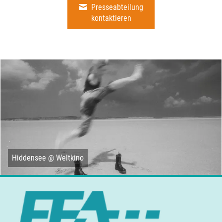
Presseabteilung
kontaktieren
Hiddensee @ Weltkino