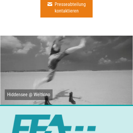
Presseabteilung
kontaktieren
Hiddensee @ Weltkino