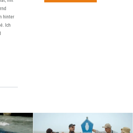
at, mit
rchiv
ernd
n hinter
é. Ich
d