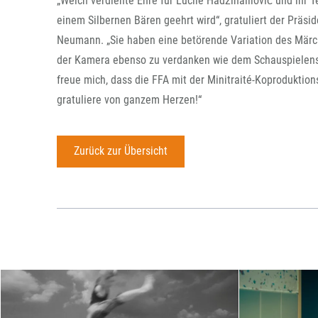
„Welch verdiente Ehre für Lucile Hadžihalilović und ihr 
einem Silbernen Bären geehrt wird“, gratuliert der Präs
Neumann. „Sie haben eine betörende Variation des Märch
der Kamera ebenso zu verdanken wie dem Schauspielensem
freue mich, dass die FFA mit der Minitraité-Koproduktio
gratuliere von ganzem Herzen!“
Zurück zur Übersicht