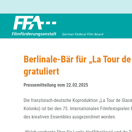
Förderbereiche
Über uns
Entwicklungsförderung
FFA 2025
Berlinale-Bär für „La Tour 
Produktionsförderung
Die FFA in Kürze
gratuliert
Verleihförderung
Gremien
Kinoförderung
Stellenangebote
Pressemitteilung vom 22.02.2025
Folgevorhaben aus BKM-Preismitteln
Referendariat
Twitter
Mail
Förderprogramm Filmerbe
Vergabebekanntmachung
Die französisch-deutsche Koproduktion „La Tour de Glace“
Eigenkapitalaufstockung
Kolonko) ist bei den 75. Internationalen Filmfestspielen
Sonderförderungen nach § 2 FFG
des kreativen Ensembles ausgezeichnet worden.