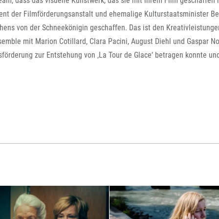
Team, dass das visuelle Kunstwerk, das sie mit ihrem Film geschaffen h
FFG-A
ident der Filmförderungsanstalt und ehemalige Kulturstaatsminister B
ens von der Schneekönigin geschaffen. Das ist den Kreativleistunge
ble mit Marion Cotillard, Clara Pacini, August Diehl und Gaspar No
nsförderung zur Entstehung von ‚La Tour de Glace‘ betragen konnte un