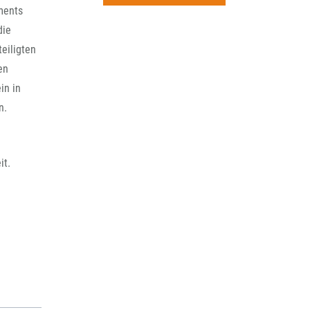
rchiv
tments
die
eiligten
en
in in
n.
it.