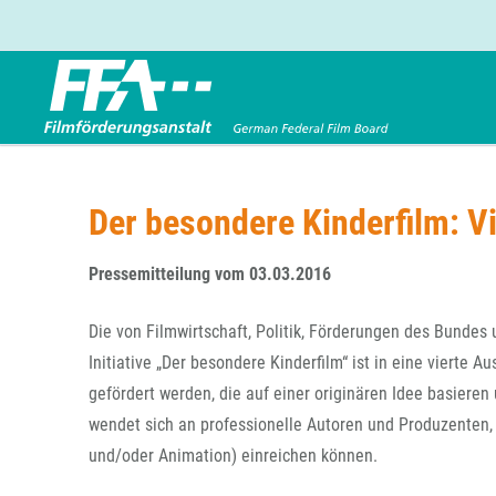
Förderbereiche
Über uns
Entwicklungsförderung
FFA 2025
Der besondere Kinderfilm: V
Produktionsförderung
Die FFA in Kürze
Verleihförderung
Gremien
Pressemitteilung vom 03.03.2016
Kinoförderung
Stellenangebote
Die von Filmwirtschaft, Politik, Förderungen des Bundes
Folgevorhaben aus BKM-Preismitteln
Referendariat
Twitter
Mail
Initiative „Der besondere Kinderfilm“ ist in eine vierte 
Förderprogramm Filmerbe
Vergabebekanntmachung
gefördert werden, die auf einer originären Idee basieren
Eigenkapitalaufstockung
wendet sich an professionelle Autoren und Produzenten, d
Sonderförderungen nach § 2 FFG
und/oder Animation) einreichen können.