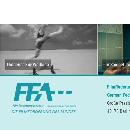
Hiddensee @ Weltkino
Im Spiegel me
Filmförderu
German Fede
Große Präsi
10178 Berli