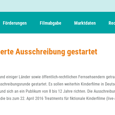
Förderungen
Filmabgabe
Marktdaten
Rec
Weitere Informationen
Beteiligungen, Kooperationen
Filmabgabe der Kinos
Filmf
Navigation
Einreich- und Sitzungstermine
Kurzfilmpreis Short Tiger
ierte Ausschreibung gestartet
Filmabgabe von Videoprogrammanbietern 
Richt
überspringen
Webinare
German Films und Vision Kino
Filmabgabe von Fernsehveranstaltern
Richt
Förderergebnisse
Der besondere Kinderfilm
Filmstarts
Kindertiger
DFFF-
 und einiger Länder sowie öffentlich-rechtlichen Fernsehsendern getr
Nachhaltigkeit
FFA International
GMPF-
Ausschreibungsrunde gestartet. Es sollen weiterhin Kinderfilme in Deut
Erlösabrechnung
 und sich an ein Publikum von 8 bis 12 Jahre richten. Die Ausschreibu
Exportbeitrag
Teil
ie bis zum 22. April 2016 Treatments für fiktionale Kinderfilme (live-
Sperrfristen und Verkürzungsmöglichkeiten
Rege