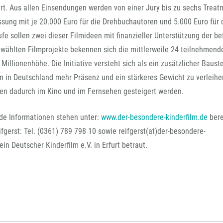
FFG-A
iert. Aus allen Einsendungen werden von einer Jury bis zu sechs Trea
ssung mit je 20.000 Euro für die Drehbuchautoren und 5.000 Euro für 
e sollen zwei dieser Filmideen mit finanzieller Unterstützung der bet
ewählten Filmprojekte bekennen sich die mittlerweile 24 teilnehmend
 Millionenhöhe. Die Initiative versteht sich als ein zusätzlicher Bauste
 in Deutschland mehr Präsenz und ein stärkeres Gewicht zu verleihe
llen dadurch im Kino und im Fernsehen gesteigert werden.
de Informationen stehen unter:
www.der-besondere-kinderfilm.de
bere
fgerst: Tel. (0361) 789 798 10 sowie reifgerst(at)der-besondere-
in Deutscher Kinderfilm e.V. in Erfurt betraut.