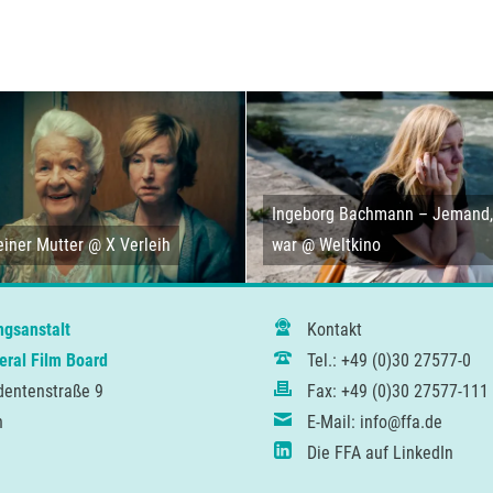
Ingeborg Bachmann – Jemand, 
iner Mutter @ X Verleih
war @ Weltkino
ngsanstalt
Kontakt
ral Film Board
Tel.: +49 (0)30 27577-0
dentenstraße 9
Fax: +49 (0)30 27577-111
n
E-Mail: info@ffa.de
Die FFA auf LinkedIn