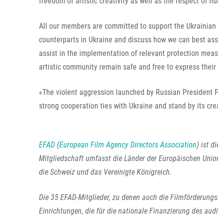
freedom of artistic creativity as well as the respect of h
All our members are committed to support the Ukrainian p
counterparts in Ukraine and discuss how we can best ass
assist in the implementation of relevant protection meas
artistic community remain safe and free to express their
«The violent aggression launched by Russian President P
strong cooperation ties with Ukraine and stand by its cr
EFAD
(
European Film Agency Directors Association
) ist 
Mitgliedschaft umfasst die Länder der Europäischen Unio
die Schweiz und das Vereinigte Königreich.
Die 35 EFAD-Mitglieder, zu denen auch die Filmförderungsa
Einrichtungen, die für die nationale Finanzierung des aud