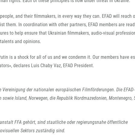
FFG-A
uman rights. Each of these principles is now under threat in Ukraine.
eople, and their filmmakers, in every way they can. EFAD will reach o
ist them. In coordination with other partners, EFAD members are read
ures to help ensure that Ukrainian filmmakers, audio-visual professio
 talents and opinions.
utin is a shock for all of us and we condemn it. Our members have e
eators», declares Luis Chaby Vaz, EFAD President.
die Vereinigung der nationalen europäischen Filmförderungen. Die EFAD-
n sowie Island, Norwegen, die Republik Nordmazedonien, Montenegro, S
nstalt FFA gehört, sind staatliche oder regierungsnahe öffentliche
iovisuellen Sektors zuständig sind.