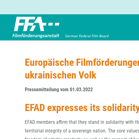
Förderbereiche
Über uns
Entwicklungsförderung
FFA 2025
Europäische Filmförderungen
Produktionsförderung
Die FFA in Kürze
ukrainischen Volk
Verleihförderung
Gremien
Kinoförderung
Stellenangebote
Pressemitteilung vom 01.03.2022
Folgevorhaben aus BKM-Preismitteln
Referendariat
Twitter
Mail
Förderprogramm Filmerbe
Vergabebekanntmachung
EFAD expresses its solidarit
Eigenkapitalaufstockung
Sonderförderungen nach § 2 FFG
EFAD members affirm that they stand in solidarity with th
territorial integrity of a sovereign nation. The core val