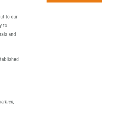
rchiv
ut to our
y to
nals and
stablished
erbien,