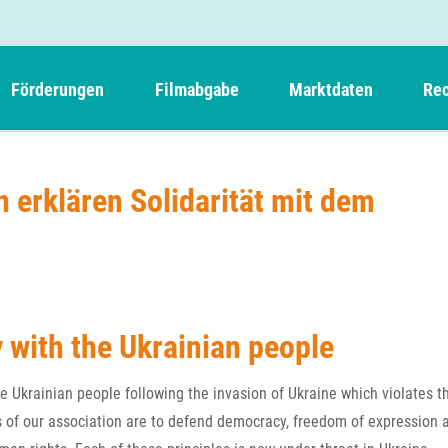
Förderungen
Filmabgabe
Marktdaten
Rec
Weitere Informationen
Beteiligungen, Kooperationen
Filmabgabe der Kinos
Filmf
Navigation
Einreich- und Sitzungstermine
Kurzfilmpreis Short Tiger
 erklären Solidarität mit dem
Filmabgabe von Videoprogrammanbietern 
Richt
überspringen
Webinare
German Films und Vision Kino
Filmabgabe von Fernsehveranstaltern
Richt
Förderergebnisse
Der besondere Kinderfilm
Filmstarts
Kindertiger
DFFF-
Nachhaltigkeit
FFA International
GMPF-
Erlösabrechnung
y with the Ukrainian people
Exportbeitrag
Teil
Sperrfristen und Verkürzungsmöglichkeiten
e Ukrainian people following the invasion of Ukraine which violates t
Rege
ues of our association are to defend democracy, freedom of expression 