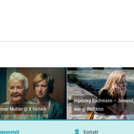
Ingeborg Bachmann – Jemand, 
iner Mutter @ X Verleih
war @ Weltkino
ngsanstalt
Kontakt