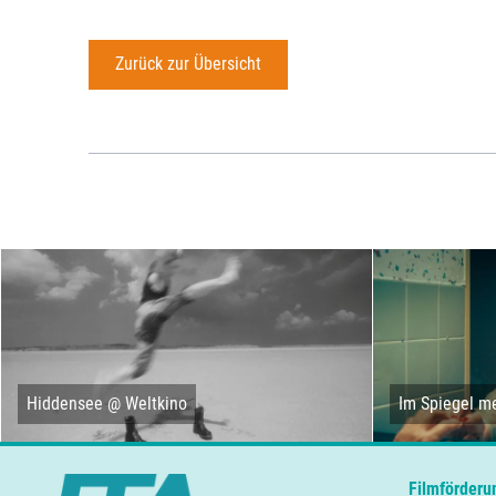
Zurück zur Übersicht
Hiddensee @ Weltkino
Im Spiegel me
Filmförderu