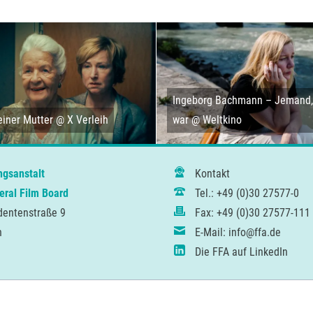
Ingeborg Bachmann – Jemand, 
iner Mutter @ X Verleih
war @ Weltkino
ngsanstalt
Kontakt
ral Film Board
Tel.: +49 (0)30 27577-0
dentenstraße 9
Fax: +49 (0)30 27577-111
n
E-Mail: info@ffa.de
Die FFA auf LinkedIn