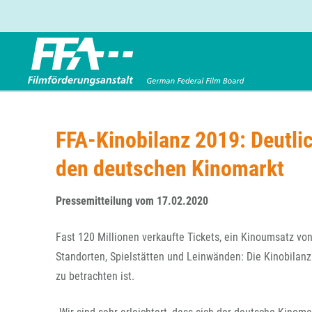
Förderbereiche
Über uns
Entwicklungsförderung
FFA 2025
FFA-Kinobilanz 2019: Deutlic
Produktionsförderung
Die FFA in Kürze
den deutschen Kinomarkt
Verleihförderung
Gremien
Kinoförderung
Stellenangebote
Pressemitteilung vom 17.02.2020
Folgevorhaben aus BKM-Preismitteln
Referendariat
Twitter
Mail
Förderprogramm Filmerbe
Vergabebekanntmachung
Fast 120 Millionen verkaufte Tickets, ein Kinoumsatz vo
Eigenkapitalaufstockung
Standorten, Spielstätten und Leinwänden: Die Kinobilanz
Sonderförderungen nach § 2 FFG
zu betrachten ist.