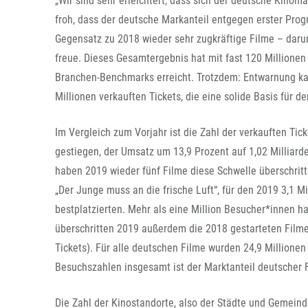
„Wir sind sehr erleichtert, dass sich der deutsche Kinoma
froh, dass der deutsche Markanteil entgegen erster Prog
Gegensatz zu 2018 wieder sehr zugkräftige Filme – darun
freue. Dieses Gesamtergebnis hat mit fast 120 Millionen
Branchen-Benchmarks erreicht. Trotzdem: Entwarnung ka
Millionen verkauften Tickets, die eine solide Basis für d
Im Vergleich zum Vorjahr ist die Zahl der verkauften Ti
gestiegen, der Umsatz um 13,9 Prozent auf 1,02 Milliarde
haben 2019 wieder fünf Filme diese Schwelle überschritt
„Der Junge muss an die frische Luft“, für den 2019 3,1 Mi
bestplatzierten. Mehr als eine Million Besucher*innen h
überschritten 2019 außerdem die 2018 gestarteten Filme 
Tickets). Für alle deutschen Filme wurden 24,9 Millionen
Besuchszahlen insgesamt ist der Marktanteil deutscher 
Die Zahl der Kinostandorte, also der Städte und Gemeind