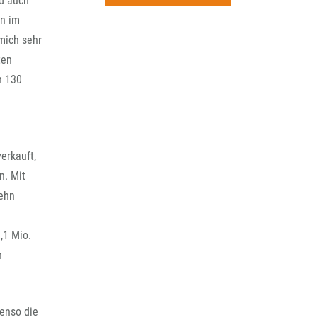
nd auch
rchiv
en im
mich sehr
ten
n 130
erkauft,
n. Mit
zehn
,1 Mio.
n
benso die