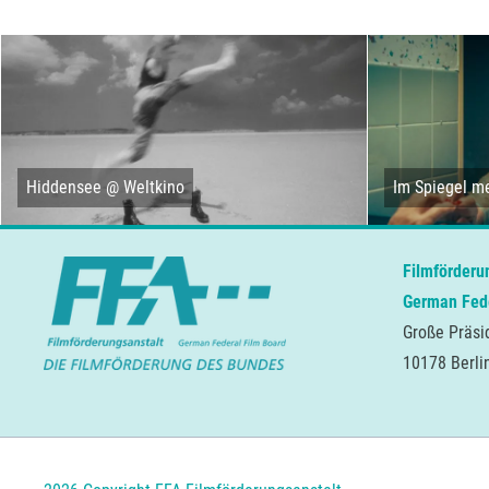
Hiddensee @ Weltkino
Im Spiegel me
Filmförderu
German Fede
Große Präsi
10178 Berli