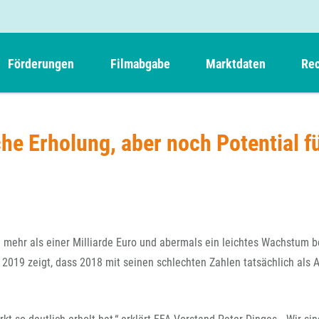
Förderungen
Filmabgabe
Marktdaten
Rec
Weitere Informationen
Beteiligungen, Kooperationen
Filmabgabe der Kinos
Filmf
Navigation
Einreich- und Sitzungstermine
Kurzfilmpreis Short Tiger
he Erholung, aber noch Potential f
Filmabgabe von Videoprogrammanbietern 
Richt
überspringen
Webinare
German Films und Vision Kino
Filmabgabe von Fernsehveranstaltern
Richt
Förderergebnisse
Der besondere Kinderfilm
Filmstarts
Kindertiger
DFFF-
Nachhaltigkeit
FFA International
GMPF-
Erlösabrechnung
n mehr als einer Milliarde Euro und abermals ein leichtes Wachstum b
Exportbeitrag
Teil
 2019 zeigt, dass 2018 mit seinen schlechten Zahlen tatsächlich als 
Sperrfristen und Verkürzungsmöglichkeiten
Rege