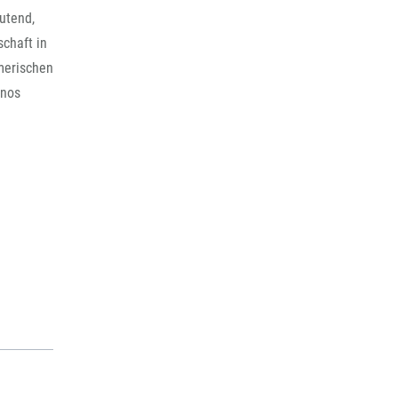
utend,
schaft in
merischen
inos