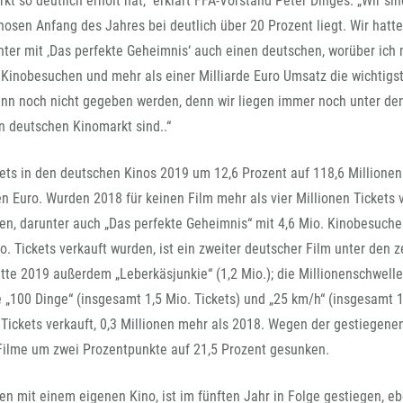
rkt so deutlich erholt hat,“ erklärt FFA-Vorstand Peter Dinges. „Wir si
FFG-A
nosen Anfang des Jahres bei deutlich über 20 Prozent liegt. Wir hatt
ter mit ‚Das perfekte Geheimnis‘ auch einen deutschen, worüber ich 
 Kinobesuchen und mehr als einer Milliarde Euro Umsatz die wichtigs
nn noch nicht gegeben werden, denn wir liegen immer noch unter de
en deutschen Kinomarkt sind..“
ckets in den deutschen Kinos 2019 um 12,6 Prozent auf 118,6 Millionen
n Euro. Wurden 2018 für keinen Film mehr als vier Millionen Tickets v
en, darunter auch „Das perfekte Geheimnis“ mit 4,6 Mio. Kinobesuche
o. Tickets verkauft wurden, ist ein zweiter deutscher Film unter den 
atte 2019 außerdem „Leberkäsjunkie“ (1,2 Mio.); die Millionenschwelle
„100 Dinge“ (insgesamt 1,5 Mio. Tickets) und „25 km/h“ (insgesamt 1
 Tickets verkauft, 0,3 Millionen mehr als 2018. Wegen der gestiegene
Filme um zwei Prozentpunkte auf 21,5 Prozent gesunken.
en mit einem eigenen Kino, ist im fünften Jahr in Folge gestiegen, e