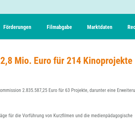
Förderungen
Filmabgabe
Marktdaten
Rec
Weitere Informationen
Beteiligungen, Kooperationen
Filmabgabe der Kinos
Filmf
Navigation
Einreich- und Sitzungstermine
Kurzfilmpreis Short Tiger
2,8 Mio. Euro für 214 Kinoprojekte
Filmabgabe von Videoprogrammanbietern 
Richt
überspringen
Webinare
German Films und Vision Kino
Filmabgabe von Fernsehveranstaltern
Richt
Förderergebnisse
Der besondere Kinderfilm
Filmstarts
Kindertiger
DFFF-
okommission 2.835.587,25 Euro für 63 Projekte, darunter eine Erweiter
Nachhaltigkeit
FFA International
GMPF-
Erlösabrechnung
Exportbeitrag
Teil
träge für die Vorführung von Kurzfilmen und die medienpädagogische
Sperrfristen und Verkürzungsmöglichkeiten
Rege