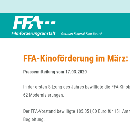
Förderbereiche
Über uns
Entwicklungsförderung
FFA 2025
FFA-Kinoförderung im März: 
Produktionsförderung
Die FFA in Kürze
Verleihförderung
Gremien
Pressemitteilung vom 17.03.2020
Kinoförderung
Stellenangebote
In der ersten Sitzung des Jahres bewilligte die FFA-Kin
Folgevorhaben aus BKM-Preismitteln
Referendariat
Twitter
Mail
62 Modernisierungen.
Förderprogramm Filmerbe
Vergabebekanntmachung
Eigenkapitalaufstockung
Der FFA-Vorstand bewilligte 185.051,00 Euro für 151 An
Sonderförderungen nach § 2 FFG
Begleitung.