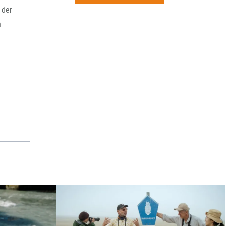
rchiv
 der
n