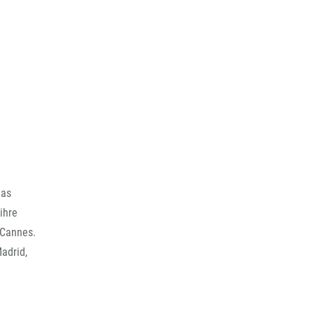
das
ihre
 Cannes.
adrid,