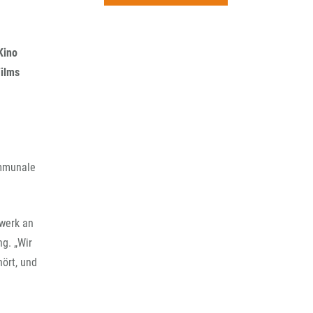
rchiv
Kino
Films
ommunale
zwerk an
ng. „Wir
ört, und