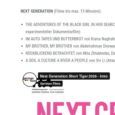
NEXT GENERATION
(Filme bis max. 15 Minuten):
THE ADVENTURES OF THE BLACK GIRL IN HER SEARCH
experimenteller Dokumentarfilm)
IM AUTO TAPES UND BUTTERBROT von Kiana Naghshine
MY BROTHER, MY BROTHER von Abdelrahman Dnewar, S
RÜCKBLICKEND BETRACHTET von Mila Zhluktenko, Dani
A SOIL A CULTURE A RIVER A PEOPLE von Viv Li (Atwo, 