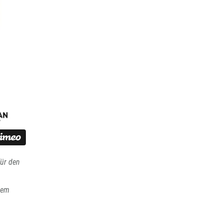
ür den
inem