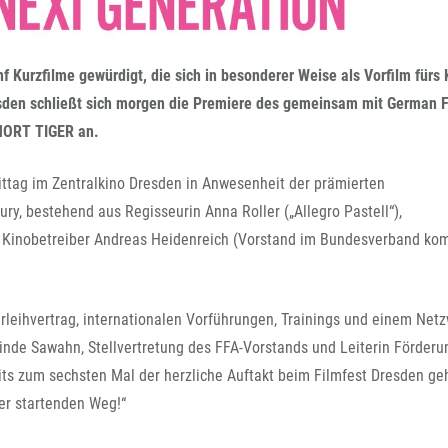
FFG-A
urzfilme gewürdigt, die sich in besonderer Weise als Vorfilm fürs 
sden schließt sich morgen die Premiere des gemeinsam mit German 
HORT TIGER an.
ittag im Zentralkino Dresden in Anwesenheit der prämierten
ry, bestehend aus Regisseurin Anna Roller („Allegro Pastell“),
und Kinobetreiber Andreas Heidenreich (Vorstand im Bundesverband k
rleihvertrag, internationalen Vorführungen, Trainings und einem Net
linde Sawahn, Stellvertretung des FFA-Vorstands und Leiterin Förderu
ts zum sechsten Mal der herzliche Auftakt beim Filmfest Dresden geh
er startenden Weg!“