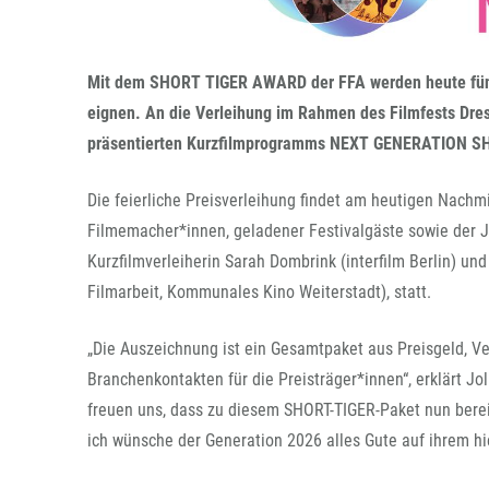
Mit dem SHORT TIGER AWARD der FFA werden heute fünf K
eignen. An die Verleihung im Rahmen des Filmfests Dre
präsentierten Kurzfilmprogramms NEXT GENERATION S
Die feierliche Preisverleihung findet am heutigen Nachm
Filmemacher*innen, geladener Festivalgäste sowie der Ju
Kurzfilmverleiherin Sarah Dombrink (interfilm Berlin) 
Filmarbeit, Kommunales Kino Weiterstadt), statt.
„Die Auszeichnung ist ein Gesamtpaket aus Preisgeld, Ve
Branchenkontakten für die Preisträger*innen“, erklärt Jo
freuen uns, dass zu diesem SHORT-TIGER-Paket nun berei
ich wünsche der Generation 2026 alles Gute auf ihrem hi