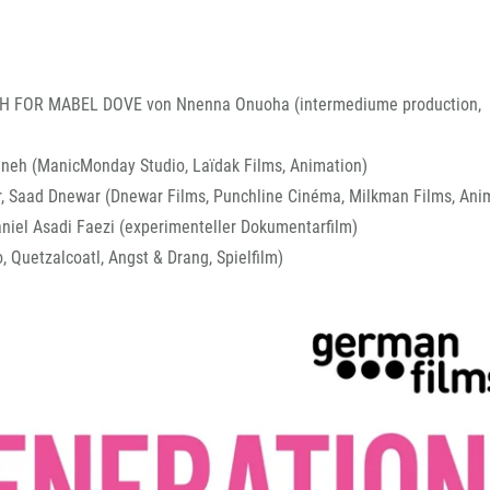
 FOR MABEL DOVE von Nnenna Onuoha (intermediume production,
h (ManicMonday Studio, Laïdak Films, Animation)
aad Dnewar (Dnewar Films, Punchline Cinéma, Milkman Films, Anim
el Asadi Faezi (experimenteller Dokumentarfilm)
Quetzalcoatl, Angst & Drang, Spielfilm)