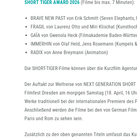
SHORT TIGER AWARD 2026
(Filme bis max. 7 Minuten):
BRAVE NEW PAST von Erik Schmitt (Seven Elephants, 
FRAGIL von Laurenz Otto und Miri Klischat (Kunsthoch
GAÏA von Gwenola Heck (Filmakademie Baden-Württe
IMMERHIN von Olaf Held, Jens Rosemann (Kumpels & 
RADIX von Anne Breymann (Animation)
Die SHORT-TIGER-Filme können über die Kurzfilm Agent
Der Auftakt zur Weltreise von NEXT GENERATION SHORT T
Filmfest Dresden am morgigen Samstag (18. April, 16 Uhr
Werke traditionell bei der internationalen Premiere de
Anschließend werden die Filme bei den von German Films 
Paris und Rom zu sehen sein.
Zusätzlich zu den oben genannten Titeln umfasst das Ku