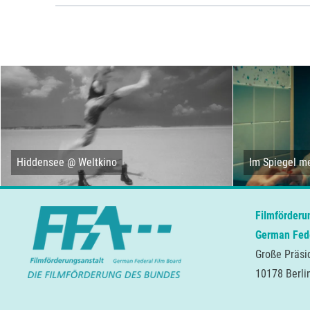
Hiddensee @ Weltkino
Im Spiegel me
Filmförderu
German Fede
Große Präsi
10178 Berli