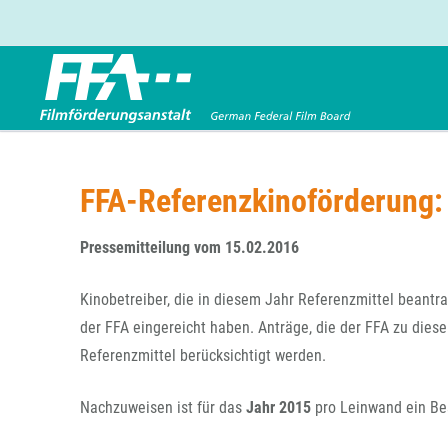
Förderbereiche
Über uns
Entwicklungsförderung
FFA 2025
FFA-Referenzkinoförderung:
Produktionsförderung
Die FFA in Kürze
Verleihförderung
Gremien
Pressemitteilung vom 15.02.2016
Kinoförderung
Stellenangebote
Kinobetreiber, die in diesem Jahr Referenzmittel beant
Folgevorhaben aus BKM-Preismitteln
Referendariat
Twitter
Mail
der FFA eingereicht haben. Anträge, die der FFA zu dies
Förderprogramm Filmerbe
Vergabebekanntmachung
Referenzmittel berücksichtigt werden.
Eigenkapitalaufstockung
Sonderförderungen nach § 2 FFG
Nachzuweisen ist für das
Jahr 2015
pro Leinwand ein Be