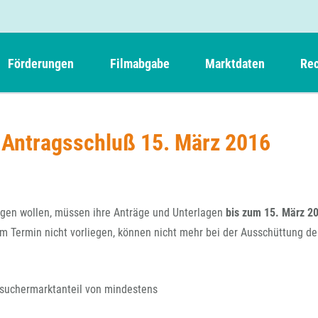
Förderungen
Filmabgabe
Marktdaten
Rec
Weitere Informationen
Beteiligungen, Kooperationen
Filmabgabe der Kinos
Filmf
Navigation
Einreich- und Sitzungstermine
Kurzfilmpreis Short Tiger
 Antragsschluß 15. März 2016
Filmabgabe von Videoprogrammanbietern 
Richt
überspringen
Webinare
German Films und Vision Kino
Filmabgabe von Fernsehveranstaltern
Richt
Förderergebnisse
Der besondere Kinderfilm
Filmstarts
Kindertiger
DFFF-
ragen wollen, müssen ihre Anträge und Unterlagen
bis zum 15. März 2
Nachhaltigkeit
FFA International
GMPF-
em Termin nicht vorliegen, können nicht mehr bei der Ausschüttung de
Erlösabrechnung
Exportbeitrag
Teil
Sperrfristen und Verkürzungsmöglichkeiten
Rege
suchermarktanteil von mindestens