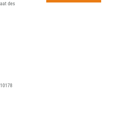
rchiv
taat des
, 10178