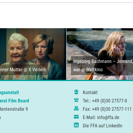
Ingeborg Bachmann – Jemand, 
iner Mutter @ X Verleih
war @ Weltkino
ngsanstalt
Kontakt
ral Film Board
Tel.: +49 (0)30 27577-0
dentenstraße 9
Fax: +49 (0)30 27577-111
n
E-Mail: info@ffa.de
Die FFA auf LinkedIn