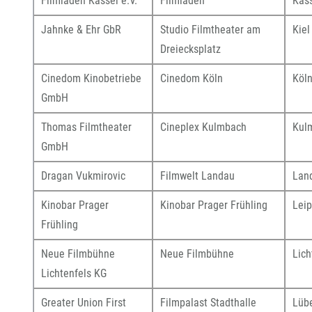
Filmladen Kassel e.V.
Filmladen
Kas
Jahnke & Ehr GbR
Studio Filmtheater am
Kiel
Dreiecksplatz
Cinedom Kinobetriebe
Cinedom Köln
Köl
GmbH
Thomas Filmtheater
Cineplex Kulmbach
Kul
GmbH
Dragan Vukmirovic
Filmwelt Landau
Lan
Kinobar Prager
Kinobar Prager Frühling
Leip
Frühling
Neue Filmbühne
Neue Filmbühne
Lich
Lichtenfels KG
Greater Union First
Filmpalast Stadthalle
Lüb