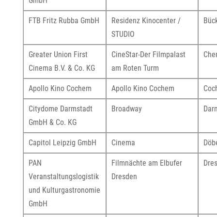
GmbH
FTB Fritz Rubba GmbH
Residenz Kinocenter /
Büc
STUDIO
Greater Union First
CineStar-Der Filmpalast
Che
Cinema B.V. & Co. KG
am Roten Turm
Apollo Kino Cochem
Apollo Kino Cochem
Coc
Citydome Darmstadt
Broadway
Dar
GmbH & Co. KG
Capitol Leipzig GmbH
Cinema
Döb
PAN
Filmnächte am Elbufer
Dre
Veranstaltungslogistik
Dresden
und Kulturgastronomie
GmbH