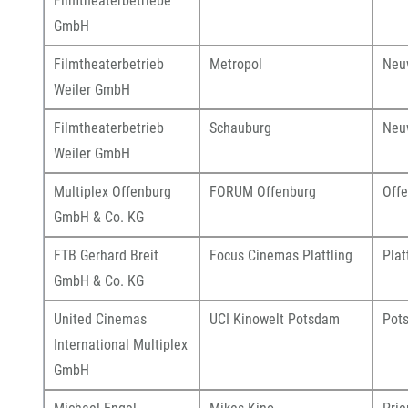
Filmtheaterbetriebe
GmbH
Filmtheaterbetrieb
Metropol
Neu
Weiler GmbH
Filmtheaterbetrieb
Schauburg
Neu
Weiler GmbH
Multiplex Offenburg
FORUM Offenburg
Off
GmbH & Co. KG
FTB Gerhard Breit
Focus Cinemas Plattling
Plat
GmbH & Co. KG
United Cinemas
UCI Kinowelt Potsdam
Pot
International Multiplex
GmbH