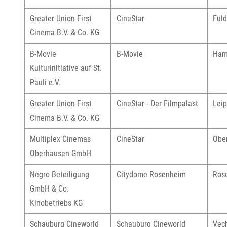
Greater Union First
CineStar
Ful
Cinema B.V. & Co. KG
B-Movie
B-Movie
Ham
Kulturinitiative auf St.
Pauli e.V.
Greater Union First
CineStar - Der Filmpalast
Leip
Cinema B.V. & Co. KG
Multiplex Cinemas
CineStar
Obe
Oberhausen GmbH
Negro Beteiligung
Citydome Rosenheim
Ros
GmbH & Co.
Kinobetriebs KG
Schauburg Cineworld
Schauburg Cineworld
Vec