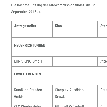
Die nächste Sitzung der Kinokommission findet am 12.
September 2018 statt.
Antragssteller
Kino
St
NEUERRICHTUNGEN
LUNA KINO GmbH
Att
ERWEITERUNGEN
Rundkino Dresden
Cineplex Rundkino
Dre
GmbH
Dresden
CLC Kinobetriebe
Filmwelt Grünstadt
Grün