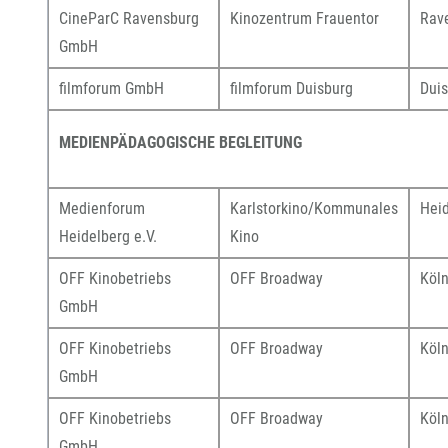
CineParC Ravensburg
Kinozentrum Frauentor
Rav
GmbH
filmforum GmbH
filmforum Duisburg
Dui
MEDIENPÄDAGOGISCHE BEGLEITUNG
Medienforum
Karlstorkino/Kommunales
Hei
Heidelberg e.V.
Kino
OFF Kinobetriebs
OFF Broadway
Köl
GmbH
OFF Kinobetriebs
OFF Broadway
Köl
GmbH
OFF Kinobetriebs
OFF Broadway
Köl
GmbH