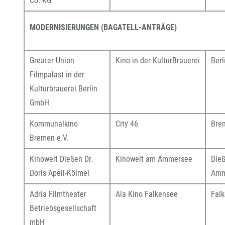
Co. KG
MODERNISIERUNGEN (BAGATELL-ANTRÄGE)
Greater Union
Kino in der KulturBrauerei
Berl
Filmpalast in der
Kulturbrauerei Berlin
GmbH
Kommunalkino
City 46
Bre
Bremen e.V.
Kinowelt Dießen Dr.
Kinowelt am Ammersee
Die
Doris Apell-Kölmel
Amm
Adria Filmtheater
Ala Kino Falkensee
Fal
Betriebsgesellschaft
mbH