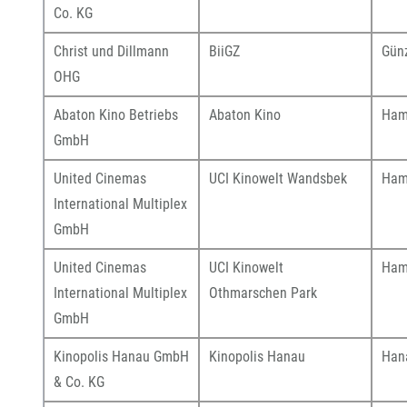
Co. KG
Christ und Dillmann
BiiGZ
Gün
OHG
Abaton Kino Betriebs
Abaton Kino
Ham
GmbH
United Cinemas
UCI Kinowelt Wandsbek
Ham
International Multiplex
GmbH
United Cinemas
UCI Kinowelt
Ham
International Multiplex
Othmarschen Park
GmbH
Kinopolis Hanau GmbH
Kinopolis Hanau
Han
& Co. KG