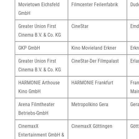
Movietown Eichsfeld
Filmcenter Feilenfabrik
Dud
GmbH
Greater Union First
CineStar
Emd
Cinema B.V. & Co. KG
GKP GmbH
Kino Movieland Erkner
Erkn
Greater Union First
CineStar-Der Filmpalast
Erl
Cinema B.V. & Co. KG
HARMONIE Arthouse
HARMONIE Frankfurt
Fran
Kino GmbH
Mai
Arena Filmtheater
Metropolkino Gera
Ger
Betriebs-GmbH
CinemaxX
CinemaxX Göttingen
Gött
Entertainment GmbH &