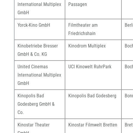
International Multiplex
Passagen
GmbH
Yorck-Kino GmbH
Filmtheater am
Berl
Friedrichshain
Kinobetriebe Bresser
Kinodrom Multiplex
Boch
GmbH & Co. KG
United Cinemas
UCI Kinowelt RuhrPark
Boc
International Multiplex
GmbH
Kinopolis Bad
Kinopolis Bad Godesberg
Bon
Godesberg GmbH &
Co.
Kinostar Theater
Kinostar Filmwelt Bretten
Bret