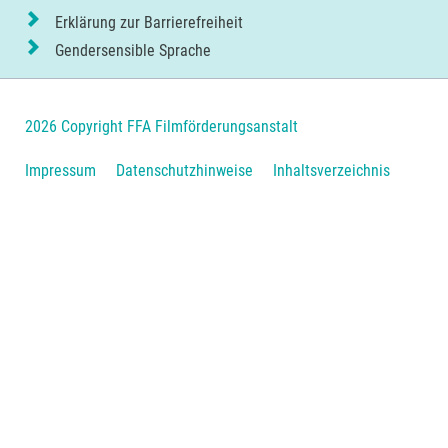
Erklärung zur Barrierefreiheit
Gendersensible Sprache
2026 Copyright FFA Filmförderungsanstalt
Navigation
Impressum
Datenschutzhinweise
Inhaltsverzeichnis
überspringen