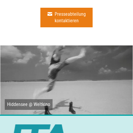
Presseabteilung
kontaktieren
Hiddensee @ Weltkino