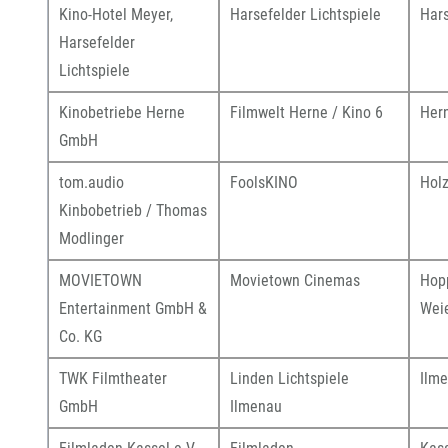
Kino-Hotel Meyer,
Harsefelder Lichtspiele
Hars
Harsefelder
Lichtspiele
Kinobetriebe Herne
Filmwelt Herne / Kino 6
Her
GmbH
tom.audio
FoolsKINO
Holz
Kinbobetrieb / Thomas
Modlinger
MOVIETOWN
Movietown Cinemas
Hop
Entertainment GmbH &
Wei
Co. KG
TWK Filmtheater
Linden Lichtspiele
Ilm
GmbH
Ilmenau