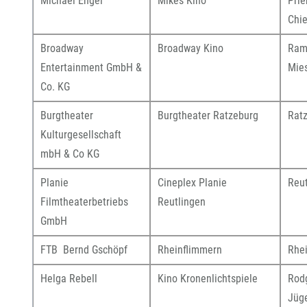
Michael Engel
Mikes Kino
Pri
Chi
Broadway
Broadway Kino
Ram
Entertainment GmbH &
Mie
Co. KG
Burgtheater
Burgtheater Ratzeburg
Rat
Kulturgesellschaft
mbH & Co KG
Planie
Cineplex Planie
Reut
Filmtheaterbetriebs
Reutlingen
GmbH
FTB Bernd Gschöpf
Rheinflimmern
Rhe
Helga Rebell
Kino Kronenlichtspiele
Rod
Jüg