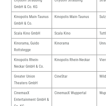
Citydom Straubing
Citydom Straubing
Stra
GmbH & Co. KG
Kinopolis Main-Taunus
Kinopolis Main-Taunus
Sul
GmbH & Co.
Scala Kino GmbH
Scala Kino
Tutt
Kinorama, Guido
Kinorama
Unn
Rottstegge
Kinopolis Rhein-
Kinopolis Rhein-Neckar
Vie
Neckar GmbH & Co.
Greater Union
CineStar
Wil
Theaters GmbH
CinemaxX
CinemaxX Wuppertal
Wup
Entertainment GmbH &