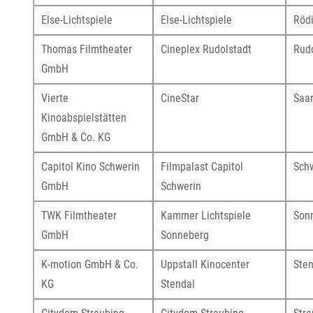
Else-Lichtspiele
Else-Lichtspiele
Röd
Thomas Filmtheater
Cineplex Rudolstadt
Rudo
GmbH
Vierte
CineStar
Saa
Kinoabspielstätten
GmbH & Co. KG
Capitol Kino Schwerin
Filmpalast Capitol
Sch
GmbH
Schwerin
TWK Filmtheater
Kammer Lichtspiele
Son
GmbH
Sonneberg
K-motion GmbH & Co.
Uppstall Kinocenter
Sten
KG
Stendal