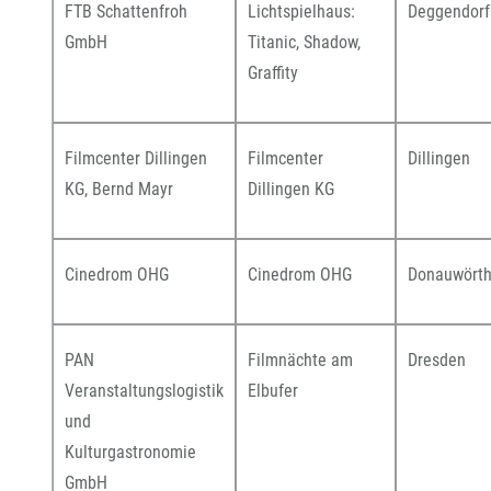
FTB Schattenfroh
Lichtspielhaus:
Deggendorf
GmbH
Titanic, Shadow,
Graffity
Filmcenter Dillingen
Filmcenter
Dillingen
KG, Bernd Mayr
Dillingen KG
Cinedrom OHG
Cinedrom OHG
Donauwört
PAN
Filmnächte am
Dresden
Veranstaltungslogistik
Elbufer
und
Kulturgastronomie
GmbH