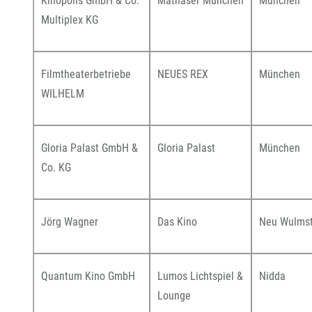
Kinopolis GmbH & Co.
Mathäser München
München
Multiplex KG
Filmtheaterbetriebe
NEUES REX
München
WILHELM
Gloria Palast GmbH &
Gloria Palast
München
Co. KG
Jörg Wagner
Das Kino
Neu Wulmst
Quantum Kino GmbH
Lumos Lichtspiel &
Nidda
Lounge