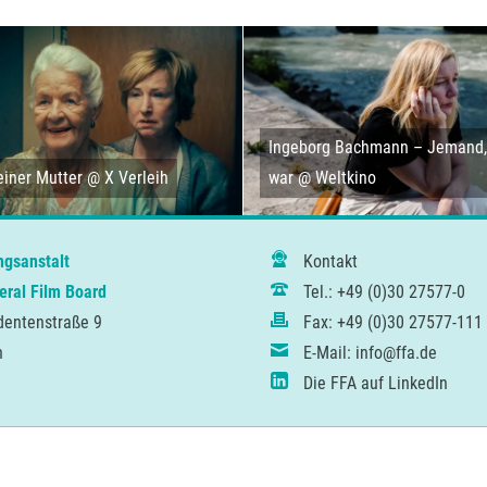
Ingeborg Bachmann – Jemand, 
iner Mutter @ X Verleih
war @ Weltkino
ngsanstalt
Kontakt
ral Film Board
Tel.: +49 (0)30 27577-0
dentenstraße 9
Fax: +49 (0)30 27577-111
n
E-Mail: info@ffa.de
Die FFA auf LinkedIn