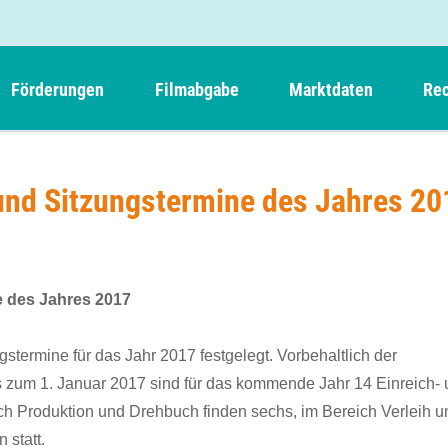
Förderungen
Filmabgabe
Marktdaten
Rec
Weitere Informationen
Beteiligungen, Kooperationen
Filmabgabe der Kinos
Filmf
Navigation
Einreich- und Sitzungstermine
Kurzfilmpreis Short Tiger
- und Sitzungstermine des Jahres 20
Filmabgabe von Videoprogrammanbietern 
Richt
überspringen
Webinare
German Films und Vision Kino
Filmabgabe von Fernsehveranstaltern
Richt
Förderergebnisse
Der besondere Kinderfilm
Filmstarts
Kindertiger
DFFF-
e des Jahres 2017
Nachhaltigkeit
FFA International
GMPF-
Erlösabrechnung
gstermine für das Jahr 2017 festgelegt. Vorbehaltlich der
Exportbeitrag
Teil
zum 1. Januar 2017 sind für das kommende Jahr 14 Einreich-
Sperrfristen und Verkürzungsmöglichkeiten
Rege
h Produktion und Drehbuch finden sechs, im Bereich Verleih 
 statt.