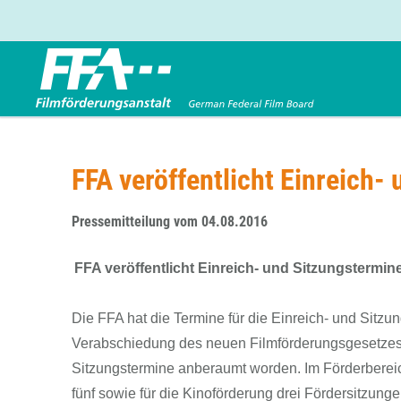
Förderbereiche
Über uns
Entwicklungsförderung
FFA 2025
FFA veröffentlicht Einreich
Produktionsförderung
Die FFA in Kürze
Verleihförderung
Gremien
Pressemitteilung vom 04.08.2016
Kinoförderung
Stellenangebote
FFA veröffentlicht Einreich- und Sitzungstermin
Folgevorhaben aus BKM-Preismitteln
Referendariat
Twitter
Mail
Förderprogramm Filmerbe
Vergabebekanntmachung
Die FFA hat die Termine für die Einreich- und Sitzun
Eigenkapitalaufstockung
Verabschiedung des neuen Filmförderungsgesetzes 
Sonderförderungen nach § 2 FFG
Sitzungstermine anberaumt worden. Im Förderbereic
fünf sowie für die Kinoförderung drei Fördersitzungen