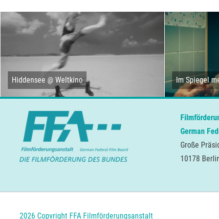
Hiddensee @ Weltkino
Im Spiegel me
Filmförderu
German Fede
Große Präsi
10178 Berli
2026 Copyright FFA Filmförderungsanstalt