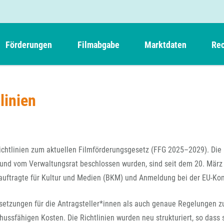
Förderungen
Filmabgabe
Marktdaten
Rec
Weitere Informationen
Beteiligungen, Kooperationen
Filmabgabe der Kinos
Filmf
Navigation
Einreich- und Sitzungstermine
Kurzfilmpreis Short Tiger
linien
Filmabgabe von Videoprogrammanbietern 
Richt
überspringen
Webinare
German Films und Vision Kino
Filmabgabe von Fernsehveranstaltern
Richt
Förderergebnisse
Der besondere Kinderfilm
Filmstarts
Kindertiger
DFFF-
Richtlinien zum aktuellen Filmförderungsgesetz (FFG 2025–2029). Die
Nachhaltigkeit
FFA International
GMPF-
t und vom Verwaltungsrat beschlossen wurden, sind seit dem 20. März
Erlösabrechnung
auftragte für Kultur und Medien (BKM) und Anmeldung bei der EU-Ko
Exportbeitrag
Teil
Sperrfristen und Verkürzungsmöglichkeiten
Rege
ssetzungen für die Antragsteller*innen als auch genaue Regelungen 
chussfähigen Kosten. Die Richtlinien wurden neu strukturiert, so dass 