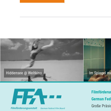
Hiddensee @ Weltkino
Im Spiegel me
Filmförderu
German Fede
Große Präsi