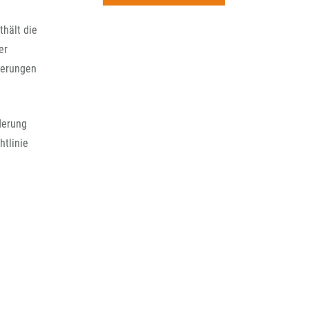
rchiv
thält die
er
uerungen
rderung
htlinie