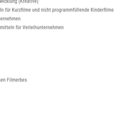
wicklung (Kreative)
n für Kurzfilme und nicht programmfüllende Kinderfilme
nternehmen
mitteln für Verleihunternehmen
chen Filmerbes