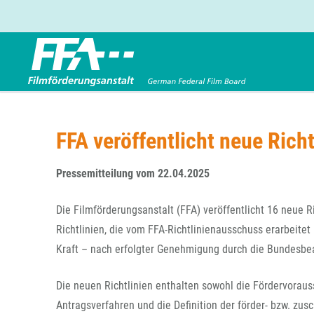
Förderbereiche
Über uns
Entwicklungsförderung
FFA 2025
FFA veröffentlicht neue Richt
Produktionsförderung
Die FFA in Kürze
Verleihförderung
Gremien
Pressemitteilung vom 22.04.2025
Kinoförderung
Stellenangebote
Die Filmförderungsanstalt (FFA) veröffentlicht 16 neue 
Folgevorhaben aus BKM-Preismitteln
Referendariat
Twitter
Mail
Richtlinien, die vom FFA-Richtlinienausschuss erarbeite
Förderprogramm Filmerbe
Vergabebekanntmachung
Kraft – nach erfolgter Genehmigung durch die Bundesbe
Eigenkapitalaufstockung
Sonderförderungen nach § 2 FFG
Die neuen Richtlinien enthalten sowohl die Fördervorau
Antragsverfahren und die Definition der förder- bzw. zus