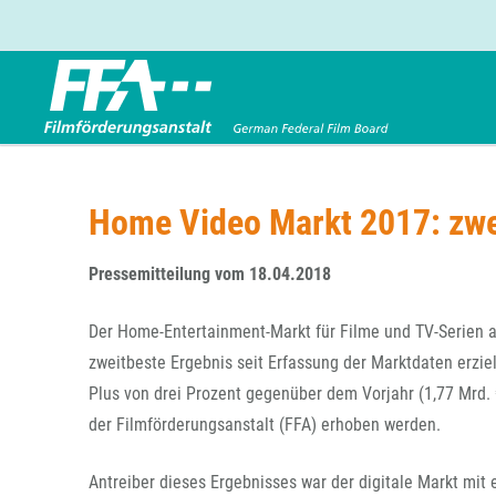
Förderbereiche
Über uns
Entwicklungsförderung
FFA 2025
Home Video Markt 2017: zwei
Produktionsförderung
Die FFA in Kürze
Verleihförderung
Gremien
Pressemitteilung vom 18.04.2018
Kinoförderung
Stellenangebote
Der Home-Entertainment-Markt für Filme und TV-Serien a
Folgevorhaben aus BKM-Preismitteln
Referendariat
Twitter
Mail
zweitbeste Ergebnis seit Erfassung der Marktdaten erzie
Förderprogramm Filmerbe
Vergabebekanntmachung
Plus von drei Prozent gegenüber dem Vorjahr (1,77 Mrd. 
Eigenkapitalaufstockung
der Filmförderungsanstalt (FFA) erhoben werden.
Sonderförderungen nach § 2 FFG
Antreiber dieses Ergebnisses war der digitale Markt mi