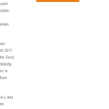
rchiv
ozent
rjahr:
 kamen
hen
kt 2017.
rd. Euro)
ckläufig
tz in
 Euro
io.), was
 im