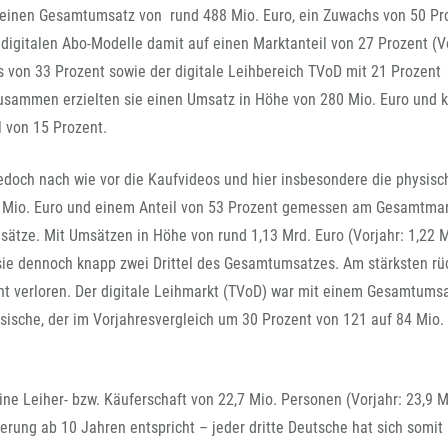
FFG-A
e einen Gesamtumsatz von rund 488 Mio. Euro, ein Zuwachs von 50 Pr
italen Abo-Modelle damit auf einen Marktanteil von 27 Prozent (Vo
 von 33 Prozent sowie der digitale Leihbereich TVoD mit 21 Prozent
Zusammen erzielten sie einen Umsatz in Höhe von 280 Mio. Euro und
 von 15 Prozent.
doch nach wie vor die Kaufvideos und hier insbesondere die physisc
4 Mio. Euro und einem Anteil von 53 Prozent gemessen am Gesamtmar
sätze. Mit Umsätzen in Höhe von rund 1,13 Mrd. Euro (Vorjahr: 1,22 M
 sie dennoch knapp zwei Drittel des Gesamtumsatzes. Am stärksten rü
nt verloren. Der digitale Leihmarkt (TVoD) war mit einem Gesamtumsa
sische, der im Vorjahresvergleich um 30 Prozent von 121 auf 84 Mio.
e Leiher- bzw. Käuferschaft von 22,7 Mio. Personen (Vorjahr: 23,9 M
erung ab 10 Jahren entspricht – jeder dritte Deutsche hat sich somit