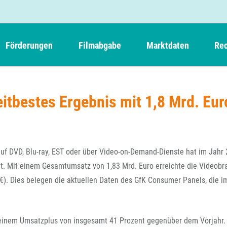
Förderungen
Filmabgabe
Marktdaten
Rec
Weitere Informationen
Beteiligungen, Kooperationen
Filmabgabe der Kinos
Filmf
Navigation
Einreich- und Sitzungstermine
Kurzfilmpreis Short Tiger
tbestes Ergebnis mit 1,8 Mrd. Eur
Filmabgabe von Videoprogrammanbietern 
Richt
überspringen
Webinare
German Films und Vision Kino
Filmabgabe von Fernsehveranstaltern
Richt
Förderergebnisse
Der besondere Kinderfilm
Filmstarts
Kindertiger
DFFF-
uf DVD, Blu-ray, EST oder über Video-on-Demand-Dienste hat im Jahr
Nachhaltigkeit
FFA International
GMPF-
lt. Mit einem Gesamtumsatz von 1,83 Mrd. Euro erreichte die Videobr
Erlösabrechnung
€). Dies belegen die aktuellen Daten des GfK Consumer Panels, die i
Exportbeitrag
Teil
Sperrfristen und Verkürzungsmöglichkeiten
Rege
t einem Umsatzplus von insgesamt 41 Prozent gegenüber dem Vorjahr.